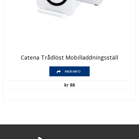
Catena Trådlöst Mobilladdningsställ
MER INFO
kr
88