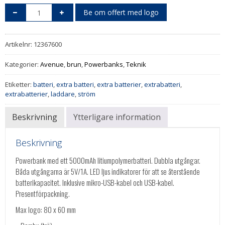
Be om offert med logo
Artikelnr:
12367600
Kategorier:
Avenue
,
brun
,
Powerbanks
,
Teknik
Etiketter:
batteri
,
extra batteri
,
extra batterier
,
extrabatteri
,
extrabatterier
,
laddare
,
ström
Beskrivning
Ytterligare information
Beskrivning
Powerbank med ett 5000mAh litiumpolymerbatteri. Dubbla utgångar.
Båda utgångarna är 5V/1A. LED ljus indikatorer för att se återstående
batterikapacitet. Inklusive mikro-USB-kabel och USB-kabel.
Presentförpackning.
Max logo: 80 x 60 mm