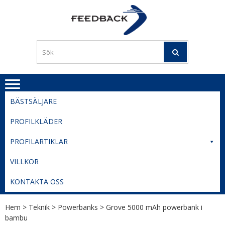
Skip
Skip
to
to
PROFILERI
Profilering med din logga
navigation
content
TIL
SVERIGE
BESTE
PRISER
BÄSTSÄLJARE
PROFILKLÄDER
PROFILARTIKLAR
VILLKOR
KONTAKTA OSS
Hem
>
Teknik
>
Powerbanks
> Grove 5000 mAh powerbank i
bambu