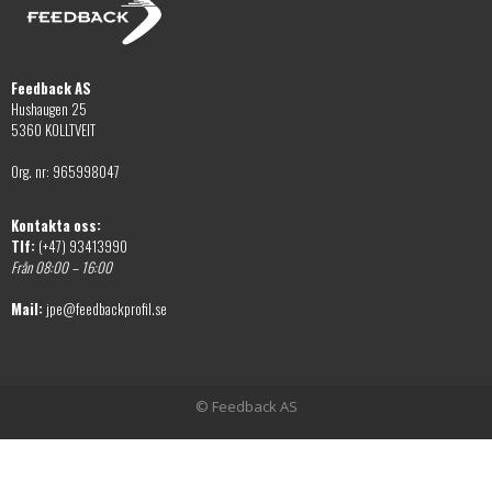
Feedback AS
Hushaugen 25
5360 KOLLTVEIT
Org. nr: 965998047
Kontakta oss:
Tlf:
(+47) 93413990
Från 08:00 – 16:00
Mail:
jpe@feedbackprofil.se
© Feedback AS