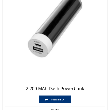
Den
2 200 MAh Dash Powerbank
här
produkten
Den
har
MER INFO
här
flera
produkten
varianter.