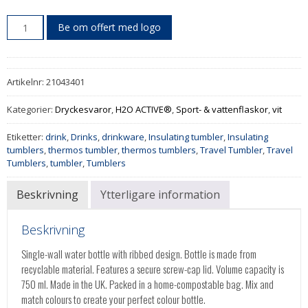
Be om offert med logo
Artikelnr:
21043401
Kategorier:
Dryckesvaror
,
H2O ACTIVE®
,
Sport- & vattenflaskor
,
vit
Etiketter:
drink
,
Drinks
,
drinkware
,
Insulating tumbler
,
Insulating
tumblers
,
thermos tumbler
,
thermos tumblers
,
Travel Tumbler
,
Travel
Tumblers
,
tumbler
,
Tumblers
Beskrivning
Ytterligare information
Beskrivning
Single-wall water bottle with ribbed design. Bottle is made from
recyclable material. Features a secure screw-cap lid. Volume capacity is
750 ml. Made in the UK. Packed in a home-compostable bag. Mix and
match colours to create your perfect colour bottle.