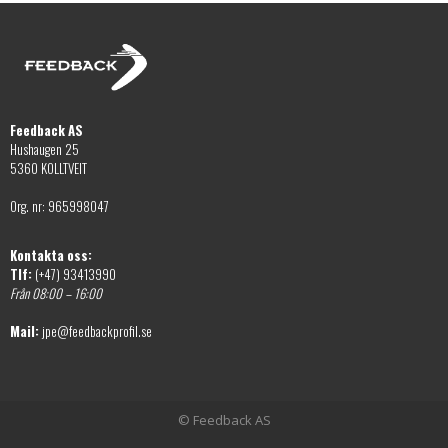
väljas
på
produktsidan
Feedback AS
Hushaugen 25
5360 KOLLTVEIT
Org. nr: 965998047
Kontakta oss:
Tlf:
(+47) 93413990
Från 08:00 – 16:00
Mail:
jpe@feedbackprofil.se
© Feedback AS