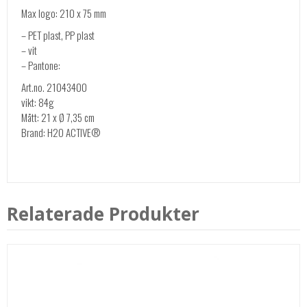
Max logo: 210 x 75 mm
– PET plast, PP plast
– vit
– Pantone:
Art.no. 21043400
vikt: 84g
Mått: 21 x Ø 7,35 cm
Brand: H2O ACTIVE®
Relaterade Produkter