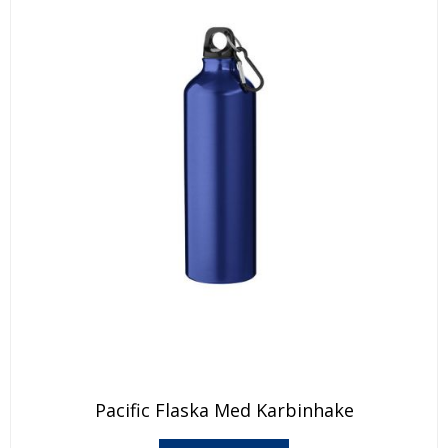
Den
Pacific Flaska Med Karbinhake
här
produkten
Den