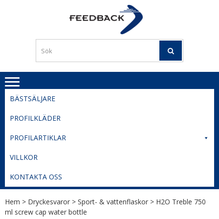
Skip
Skip
to
to
PROFILERI
Profilering med din logga
navigation
content
TIL
SVERIGE
BESTE
PRISER
BÄSTSÄLJARE
PROFILKLÄDER
PROFILARTIKLAR
VILLKOR
KONTAKTA OSS
Hem
>
Dryckesvaror
>
Sport- & vattenflaskor
> H2O Treble 750
ml screw cap water bottle