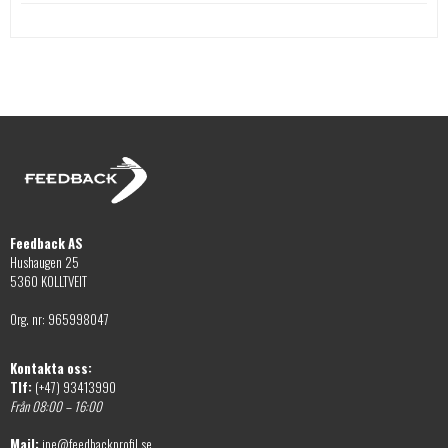
Feedback AS
Hushaugen 25
5360 KOLLTVEIT
Org. nr: 965998047
Kontakta oss:
Tlf:
(+47) 93413990
Från 08:00 – 16:00
Mail:
jpe@feedbackprofil.se