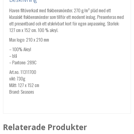
Haven filtöverkast med fiskbensmönster. 270 g/m² pläd med ett
klassiskt fiskbensmönster som tillför ett modernt inslag. Presenteras med
ett presentband och ett utskrivbart kort för egen anpassning. Storlek:
127 cm x 152 cm. 100 % akryl.
Max logo: 210 x 210 mm
– 100% Akryl
– blå
– Pantone: 289C
Art.no. 11311700
vikt: 730g
Mått: 127 x 152 cm
Brand: Seasons
Relaterade Produkter