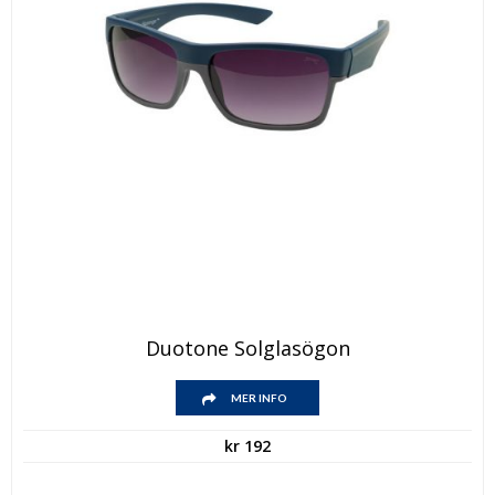
Duotone Solglasögon
MER INFO
kr
192