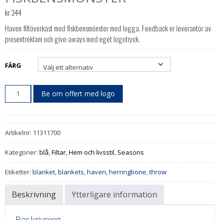
kr
344
Haven filtöverkast med fiskbensmönster med logga. Feedback er leverantör av
presentreklam och give-aways med eget logotryck.
FÄRG
Be om offert med logo
Artikelnr:
11311700
Kategorier:
blå
,
Filtar
,
Hem och livsstil
,
Seasons
Etiketter:
blanket
,
blankets
,
haven
,
herringbone
,
throw
Beskrivning
Ytterligare information
Beskrivning