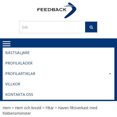
Skip
Skip
to
to
PROFILERI
Profilering med din logga
navigation
content
TIL
SVERIGE
BESTE
PRISER
BÄSTSÄLJARE
PROFILKLÄDER
PROFILARTIKLAR
VILLKOR
KONTAKTA OSS
Hem
>
Hem och livsstil
>
Filtar
> Haven filtöverkast med
fiskbensmönster