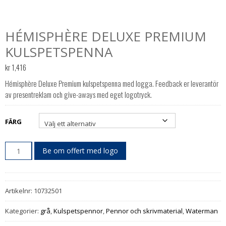
HÉMISPHÈRE DELUXE PREMIUM
KULSPETSPENNA
kr
1,416
Hémisphère Deluxe Premium kulspetspenna med logga. Feedback er leverantör
av presentreklam och give-aways med eget logotryck.
FÄRG
Be om offert med logo
Artikelnr:
10732501
Kategorier:
grå
,
Kulspetspennor
,
Pennor och skrivmaterial
,
Waterman