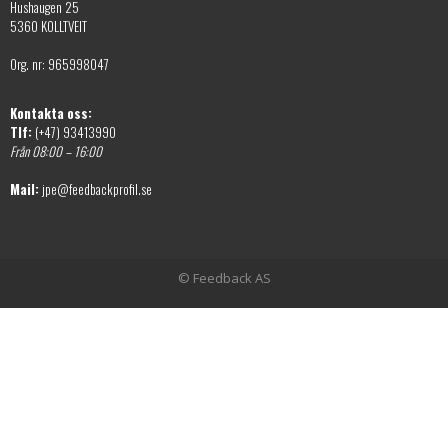
Hushaugen 25
5360 KOLLTVEIT
Org. nr: 965998047
Kontakta oss:
Tlf:
(+47) 93413990
Från 08:00 – 16:00
Mail:
jpe@feedbackprofil.se
© Feedback AS