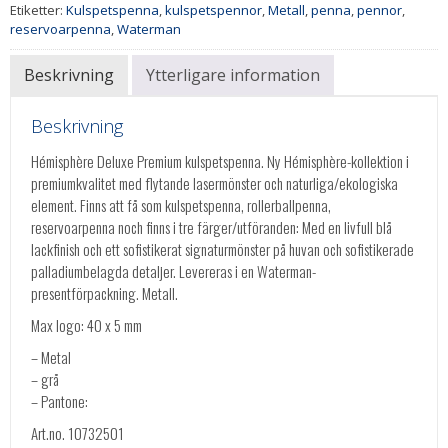
Etiketter:
Kulspetspenna
,
kulspetspennor
,
Metall
,
penna
,
pennor
,
reservoarpenna
,
Waterman
Beskrivning
Ytterligare information
Beskrivning
Hémisphère Deluxe Premium kulspetspenna. Ny Hémisphère-kollektion i
premiumkvalitet med flytande lasermönster och naturliga/ekologiska
element. Finns att få som kulspetspenna, rollerballpenna,
reservoarpenna noch finns i tre färger/utföranden: Med en livfull blå
lackfinish och ett sofistikerat signaturmönster på huvan och sofistikerade
palladiumbelagda detaljer. Levereras i en Waterman-
presentförpackning. Metall.
Max logo: 40 x 5 mm
– Metal
– grå
– Pantone:
Art.no. 10732501