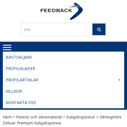
Skip
Skip
to
to
PROFILERI
Profilering med din logga
navigation
content
TIL
SVERIGE
BESTE
PRISER
BÄSTSÄLJARE
PROFILKLÄDER
PROFILARTIKLAR
VILLKOR
KONTAKTA OSS
Hem
>
Pennor och skrivmaterial
>
Kulspetspennor
> Hémisphère
Deluxe Premium kulspetspenna