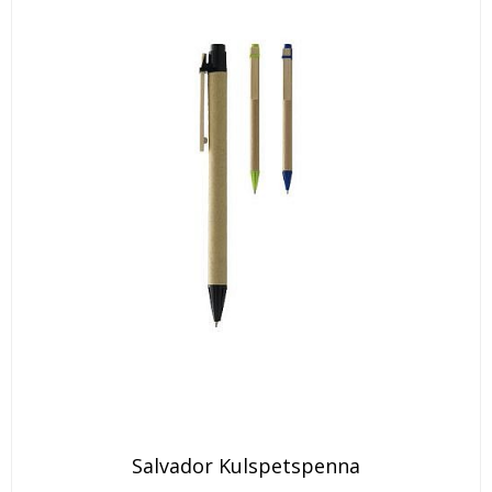
Den
Salvador Kulspetspenna
här