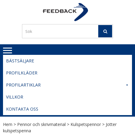
Skip
Skip
to
to
PROFILERI
Profilering med din logga
navigation
content
TIL
SVERIGE
BESTE
PRISER
BÄSTSÄLJARE
PROFILKLÄDER
PROFILARTIKLAR
VILLKOR
KONTAKTA OSS
Hem
>
Pennor och skrivmaterial
>
Kulspetspennor
> Jotter
kulspetspenna