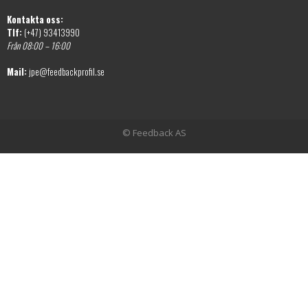
Kontakta oss:
Tlf:
(+47) 93413990
Från 08:00 – 16:00
Mail:
jpe@feedbackprofil.se
© Feedback AS