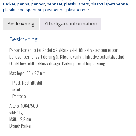
Parker
,
penna
,
pennor
,
pennset
,
plastkulspets
,
plastkulspetspenna
,
plastkulspetspennor
,
plastpenna
,
plastpennor
Beskrivning
Ytterligare information
Beskrivning
Parker ikonen Jotter är det självklara valet för aktiva skribenter som
behöver pennor vart de än går. Klickmekanism. Inklusive patentskyddad
QuinkFlow refill. Exklusiv design. Parker presentförpackning.
Max logo: 35 x 22 mm
– Plast, Rostfritt stål
– svart
– Pantone:
Art.no. 10647500
vikt: 11g
Mått: 12,9 cm
Brand: Parker