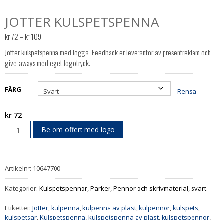
JOTTER KULSPETSPENNA
Prisintervall:
kr
72
–
kr
109
kr 72
Jotter kulspetspenna med logga. Feedback er leverantör av presentreklam och
till
give-aways med eget logotryck.
kr 109
FÄRG
Rensa
kr
72
Be om offert med logo
Artikelnr:
10647700
Kategorier:
Kulspetspennor
,
Parker
,
Pennor och skrivmaterial
,
svart
Etiketter:
Jotter
,
kulpenna
,
kulpenna av plast
,
kulpennor
,
kulspets
,
kulspetsar
,
Kulspetspenna
,
kulspetspenna av plast
,
kulspetspennor
,