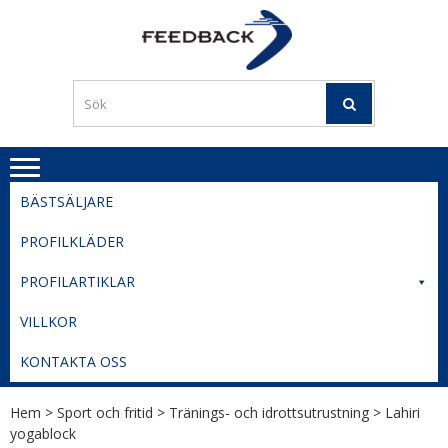
Skip
Skip
to
to
PROFILERI
Profilering med din logga
navigation
content
TIL
SVERIGE
BESTE
PRISER
BÄSTSÄLJARE
PROFILKLÄDER
PROFILARTIKLAR
VILLKOR
KONTAKTA OSS
Hem
>
Sport och fritid
>
Tränings- och idrottsutrustning
> Lahiri
yogablock