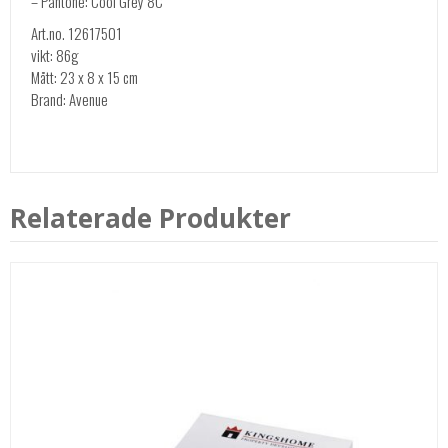
– Pantone: Cool Grey 8C
Art.no. 12617501
vikt: 86g
Mått: 23 x 8 x 15 cm
Brand: Avenue
Relaterade Produkter