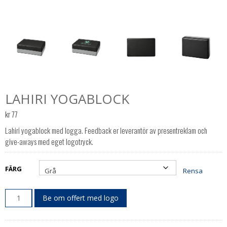
LAHIRI YOGABLOCK
kr
77
Lahiri yogablock med logga. Feedback er leverantör av presentreklam och
give-aways med eget logotryck.
FÄRG
Rensa
Be om offert med logo