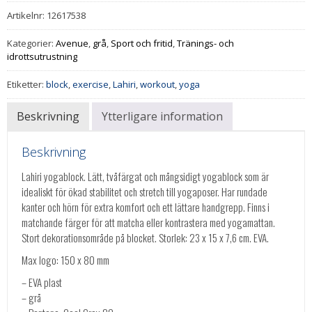
Artikelnr:
12617538
Kategorier:
Avenue
,
grå
,
Sport och fritid
,
Tränings- och
idrottsutrustning
Etiketter:
block
,
exercise
,
Lahiri
,
workout
,
yoga
Beskrivning
Ytterligare information
Beskrivning
Lahiri yogablock. Lätt, tvåfärgat och mångsidigt yogablock som är
idealiskt för ökad stabilitet och stretch till yogaposer. Har rundade
kanter och hörn för extra komfort och ett lättare handgrepp. Finns i
matchande färger för att matcha eller kontrastera med yogamattan.
Stort dekorationsområde på blocket. Storlek: 23 x 15 x 7,6 cm. EVA.
Max logo: 150 x 80 mm
– EVA plast
– grå