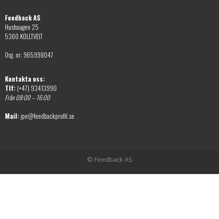
Feedback AS
Hushaugen 25
5360 KOLLTVEIT
Org. nr: 965998047
Kontakta oss:
Tlf:
(+47) 93413990
Från 08:00 – 16:00
Mail:
jpe@feedbackprofil.se
© Feedback AS