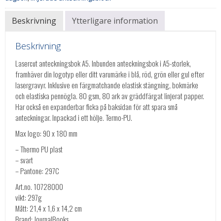
Beskrivning
Ytterligare information
Beskrivning
Lasercut anteckningsbok A5. Inbunden anteckningsbok i A5-storlek,
framhäver din logotyp eller ditt varumärke i blå, röd, grön eller gul efter
lasergravyr. Inklusive en färgmatchande elastisk stängning, bokmärke
och elastiska pennögla. 80 gsm, 80 ark av gräddfärgat linjerat papper.
Har också en expanderbar ficka på baksidan för att spara små
anteckningar. Inpackad i ett hölje. Termo-PU.
Max logo: 90 x 180 mm
– Thermo PU plast
– svart
– Pantone: 297C
Art.no. 10728000
vikt: 297g
Mått: 21,4 x 1,6 x 14,2 cm
Brand: JournalBooks