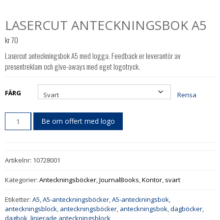
LASERCUT ANTECKNINGSBOK A5
kr
70
Lasercut anteckningsbok A5 med logga. Feedback er leverantör av
presentreklam och give-aways med eget logotryck.
FÄRG
Rensa
Be om offert med logo
Artikelnr:
10728001
Kategorier:
Anteckningsböcker
,
JournalBooks
,
Kontor
,
svart
Etiketter:
A5
,
A5-anteckningsböcker
,
A5-anteckningsbok
,
anteckningsblock
,
anteckningsböcker
,
anteckningsbok
,
dagböcker
,
dagbok
,
linjerade anteckningsblock