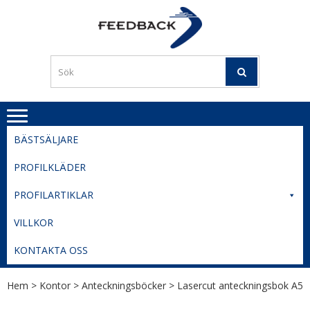
Skip
Skip
to
to
PROFILERI
Profilering med din logga
navigation
content
TIL
SVERIGE
BESTE
PRISER
BÄSTSÄLJARE
PROFILKLÄDER
PROFILARTIKLAR
VILLKOR
KONTAKTA OSS
Hem
>
Kontor
>
Anteckningsböcker
> Lasercut anteckningsbok A5