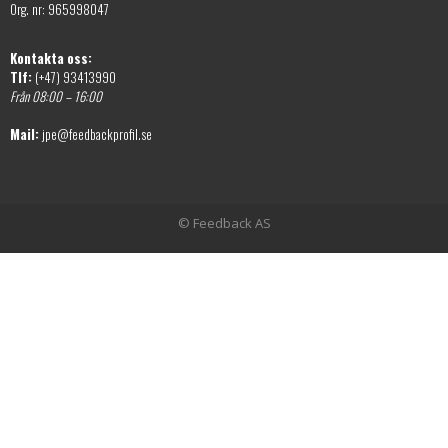
Org. nr: 965998047
Kontakta oss:
Tlf:
(+47) 93413990
Från 08:00 – 16:00
Mail:
jpe@feedbackprofil.se
© Feedback AS