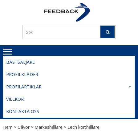
Skip
Skip
to
to
PROFILERI
Profilering med din logga
navigation
content
TIL
SVERIGE
BESTE
PRISER
BÄSTSÄLJARE
PROFILKLÄDER
PROFILARTIKLAR
VILLKOR
KONTAKTA OSS
Hem
>
Gåvor
>
Märkeshållare
> Lech korthållare