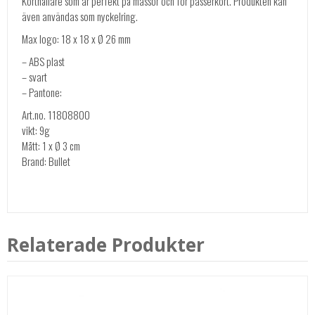
Korthållare som är perfekt på mässor och för passerkort. Produkten kan
även användas som nyckelring.
Max logo: 18 x 18 x Ø 26 mm
– ABS plast
– svart
– Pantone:
Art.no. 11808800
vikt: 9g
Mått: 1 x Ø 3 cm
Brand: Bullet
Relaterade Produkter