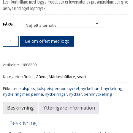
Lech korthållare med logga. Feedback er leverantör av presentreklam och give-
aways med eget logotryck.
FÄRG
Be om offert med logo
Artikelnr:
11808800
Kategorier:
Bullet
,
Gåvor
,
Märkeshållare
,
svart
Etiketter:
kulspets
,
kulspetspennor
,
nyckel
,
nyckelband
,
nyckelring
,
nyckelring med penna
,
nyckelringar
,
nycklar
,
pennnyckelring
Beskrivning
Ytterligare information
Beskrivning