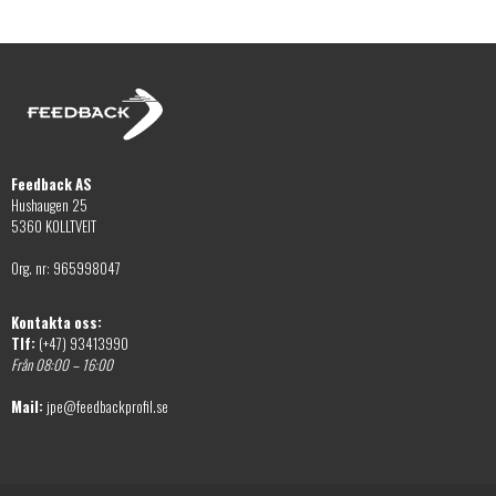
alternativen
på
kan
produktsidan
väljas
på
produktsidan
Feedback AS
Hushaugen 25
5360 KOLLTVEIT
Org. nr: 965998047
Kontakta oss:
Tlf:
(+47) 93413990
Från 08:00 – 16:00
Mail:
jpe@feedbackprofil.se