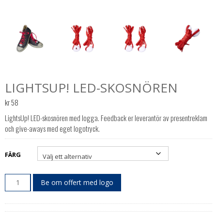
LIGHTSUP! LED-SKOSNÖREN
kr
58
LightsUp! LED-skosnören med logga. Feedback er leverantör av presentreklam
och give-aways med eget logotryck.
FÄRG
Be om offert med logo