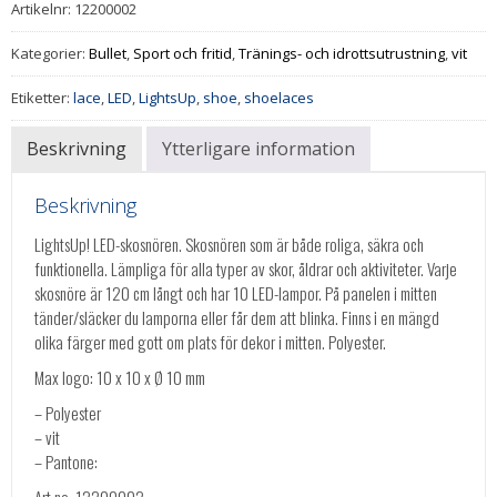
Artikelnr:
12200002
Kategorier:
Bullet
,
Sport och fritid
,
Tränings- och idrottsutrustning
,
vit
Etiketter:
lace
,
LED
,
LightsUp
,
shoe
,
shoelaces
Beskrivning
Ytterligare information
Beskrivning
LightsUp! LED-skosnören. Skosnören som är både roliga, säkra och
funktionella. Lämpliga för alla typer av skor, åldrar och aktiviteter. Varje
skosnöre är 120 cm långt och har 10 LED-lampor. På panelen i mitten
tänder/släcker du lamporna eller får dem att blinka. Finns i en mängd
olika färger med gott om plats för dekor i mitten. Polyester.
Max logo: 10 x 10 x Ø 10 mm
– Polyester
– vit
– Pantone:
Art.no. 12200002