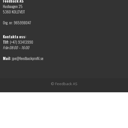
Feedback AS
Hushaugen 25
5360 KOLLTVEIT
Org. nr: 965998047
Kontakta oss:
Tlf:
(+47) 93413990
Från 08:00 – 16:00
Mail:
jpe@feedbackprofil.se
© Feedback AS