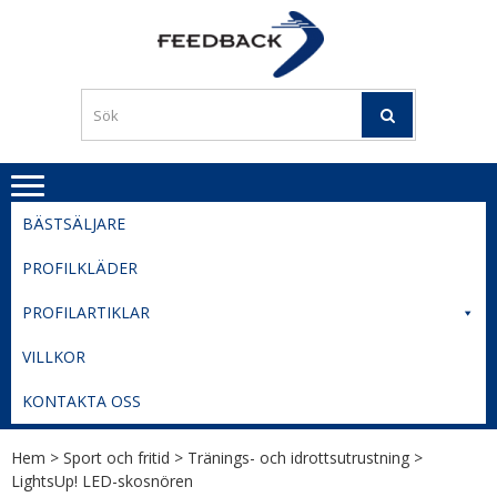
Skip
Skip
to
to
PROFILERI
Profilering med din logga
navigation
content
TIL
SVERIGE
BESTE
PRISER
BÄSTSÄLJARE
PROFILKLÄDER
PROFILARTIKLAR
VILLKOR
KONTAKTA OSS
Hem
>
Sport och fritid
>
Tränings- och idrottsutrustning
>
LightsUp! LED-skosnören