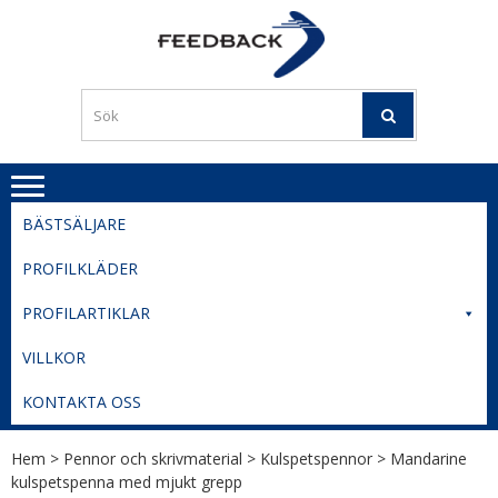
Skip
Skip
to
to
PROFILERI
Profilering med din logga
navigation
content
TIL
SVERIGE
BESTE
PRISER
BÄSTSÄLJARE
PROFILKLÄDER
PROFILARTIKLAR
VILLKOR
KONTAKTA OSS
Hem
>
Pennor och skrivmaterial
>
Kulspetspennor
> Mandarine
kulspetspenna med mjukt grepp