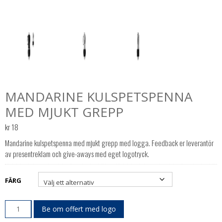
MANDARINE KULSPETSPENNA
MED MJUKT GREPP
kr
18
Mandarine kulspetspenna med mjukt grepp med logga. Feedback er leverantör
av presentreklam och give-aways med eget logotryck.
FÄRG
Be om offert med logo