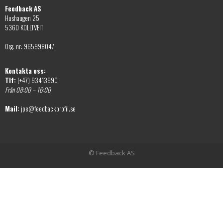
Feedback AS
Hushaugen 25
5360 KOLLTVEIT
Org. nr: 965998047
Kontakta oss:
Tlf:
(+47) 93413990
Från 08:00 – 16:00
Mail:
jpe@feedbackprofil.se
© Feedback AS