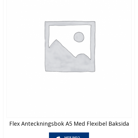
Den
Flex Anteckningsbok A5 Med Flexibel Baksida
här
produkten
Den
har
MER INFO