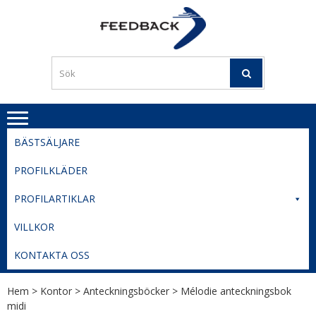
Skip
Skip
to
to
PROFILERI
Profilering med din logga
navigation
content
TIL
SVERIGE
BESTE
PRISER
BÄSTSÄLJARE
PROFILKLÄDER
PROFILARTIKLAR
VILLKOR
KONTAKTA OSS
Hem
>
Kontor
>
Anteckningsböcker
> Mélodie anteckningsbok
midi