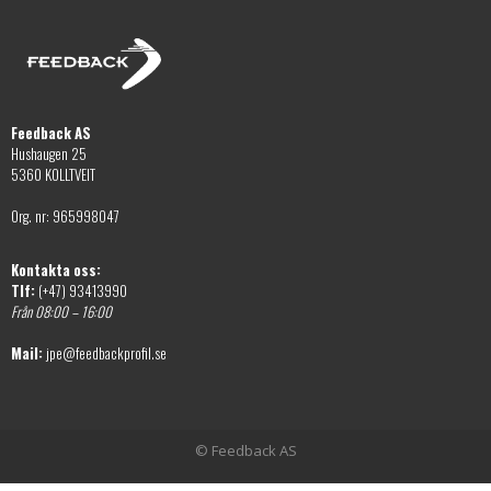
Feedback AS
Hushaugen 25
5360 KOLLTVEIT
Org. nr: 965998047
Kontakta oss:
Tlf:
(+47) 93413990
Från 08:00 – 16:00
Mail:
jpe@feedbackprofil.se
© Feedback AS