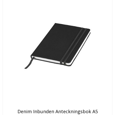
Den
Denim Inbunden Anteckningsbok A5
här