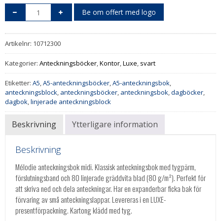
Be om offert med logo
Artikelnr:
10712300
Kategorier:
Anteckningsböcker
,
Kontor
,
Luxe
,
svart
Etiketter:
A5
,
A5-anteckningsböcker
,
A5-anteckningsbok
,
anteckningsblock
,
anteckningsböcker
,
anteckningsbok
,
dagböcker
,
dagbok
,
linjerade anteckningsblock
Beskrivning
Ytterligare information
Beskrivning
Mélodie anteckningsbok midi. Klassisk anteckningsbok med tygpärm,
förslutningsband och 80 linjerade gräddvita blad (80 g/m²). Perfekt för
att skriva ned och dela anteckningar. Har en expanderbar ficka bak för
förvaring av små anteckningslappar. Levereras i en LUXE-
presentförpackning. Kartong klädd med tyg.