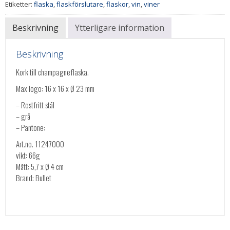
Etiketter:
flaska
,
flaskförslutare
,
flaskor
,
vin
,
viner
Beskrivning
Ytterligare information
Beskrivning
Kork till champagneflaska.
Max logo: 16 x 16 x Ø 23 mm
– Rostfritt stål
– grå
– Pantone:
Art.no. 11247000
vikt: 66g
Mått: 5,7 x Ø 4 cm
Brand: Bullet