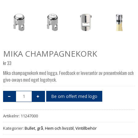
MIKA CHAMPAGNEKORK
kr
33
Mika champagnekork med logga. Feedback er leverantör av presentreklam och
give-aways med eget logotryck.
Be om offert med logo
Artikelnr:
11247000
Kategorier:
Bullet
,
grå
,
Hem och livsstil
,
Vintillbehör