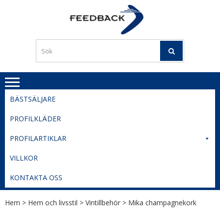
Skip
Skip
to
to
PROFILERI
Profilering med din logga
navigation
content
TIL
SVERIGE
BESTE
PRISER
BÄSTSÄLJARE
PROFILKLÄDER
PROFILARTIKLAR
VILLKOR
KONTAKTA OSS
Hem
>
Hem och livsstil
>
Vintillbehör
> Mika champagnekork