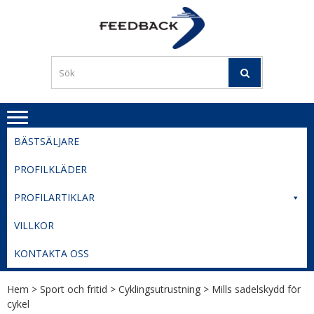
Skip
Skip
to
to
PROFILERI
Profilering med din logga
navigation
content
TIL
SVERIGE
BESTE
PRISER
BÄSTSÄLJARE
PROFILKLÄDER
PROFILARTIKLAR
VILLKOR
KONTAKTA OSS
Hem
>
Sport och fritid
>
Cyklingsutrustning
> Mills sadelskydd för
cykel