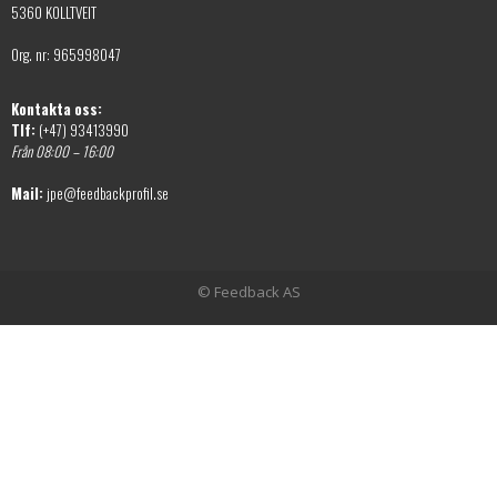
5360 KOLLTVEIT
Org. nr: 965998047
Kontakta oss:
Tlf:
(+47) 93413990
Från 08:00 – 16:00
Mail:
jpe@feedbackprofil.se
© Feedback AS