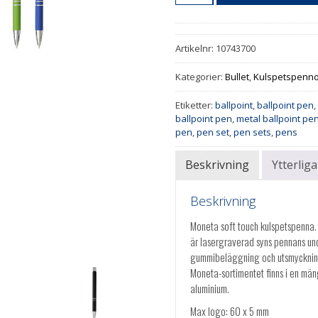
Artikelnr:
10743700
Kategorier:
Bullet
,
Kulspetspenn
Etiketter:
ballpoint
,
ballpoint pen
ballpoint pen
,
metal ballpoint pe
pen
,
pen set
,
pen sets
,
pens
Beskrivning
Ytterlig
Beskrivning
Moneta soft touch kulspetspenna.
är lasergraverad syns pennans und
gummibeläggning och utsmyckning
Moneta-sortimentet finns i en mä
aluminium.
Max logo: 60 x 5 mm