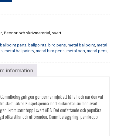
or
,
Pennor och skrivmaterial
,
svart
,
ballpoint pens
,
ballpoints
,
biro pens
,
metal ballpoint
,
metal
ns
,
metal ballpoints
,
metal biro pens
,
metal pen
,
metal pens
,
are information
 Gummibeläggningen gör pennan mjuk att hålla i och när den väl
re skikt i silver. Kulspetspenna med klickmekanism med svart
ar i krom samt topp i svart ABS. Det omfattande och populära
ngd olika stilar och utföranden. Gummibeläggning, pennkropp i