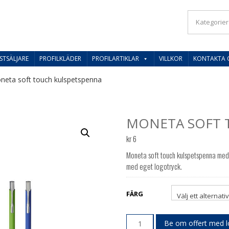
IL SVERIGES BESTE PRISER
STSÄLJARE
PROFILKLÄDER
PROFILARTIKLAR
VILLKOR
KONTAKTA 
eta soft touch kulspetspenna
MONETA SOFT 
kr
6
Moneta soft touch kulspetspenna med
med eget logotryck.
FÄRG
Be om offert med 