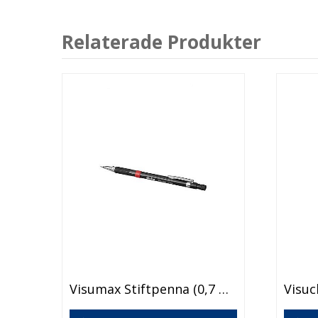
Relaterade Produkter
Den
Visumax Stiftpenna (0,7 Mm)
här
produkten
Den