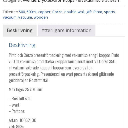
Kategorier:
Avenue
,
Dryckesvaror
,
Koppar- & vakuumisolerat
,
svart
Etiketter:
500
,
500ml
,
copper
,
Corzo
,
double-wall
,
gift
,
Pinto
,
sports
vacuum
,
vacuum
,
wooden
Beskrivning
Ytterligare information
Beskrivning
Pinto och Corzo presentförpackning med vakuumisolering i koppar. Pinto
750 ml vakuumisolerad flaska i koppar kombinerat med två Corzo 350
ml vakuumisolerade koppar i koppar som levereras i en
presentförpackning. Presenteras i en svart presentask med glittrande
gulddetaljer. Rostfritt stål.
Max logo: 25 x 70 mm
– Rostfritt stål
– svart
– Pantone:
Art.no. 10062100
vikt: 863g