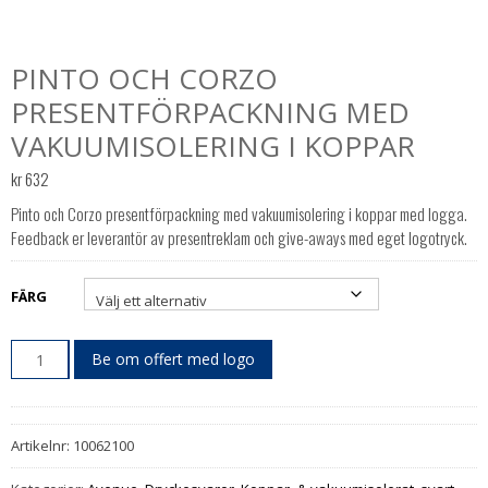
PINTO OCH CORZO
PRESENTFÖRPACKNING MED
VAKUUMISOLERING I KOPPAR
kr
632
Pinto och Corzo presentförpackning med vakuumisolering i koppar med logga.
Feedback er leverantör av presentreklam och give-aways med eget logotryck.
FÄRG
Be om offert med logo
Artikelnr:
10062100