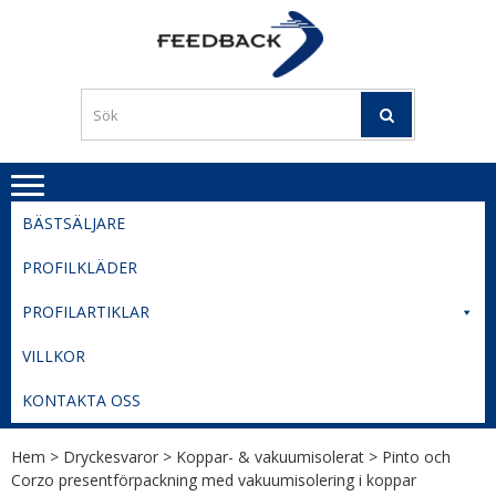
Skip
Skip
to
to
PROFILERI
Profilering med din logga
navigation
content
TIL
SVERIGE
BESTE
PRISER
BÄSTSÄLJARE
PROFILKLÄDER
PROFILARTIKLAR
VILLKOR
KONTAKTA OSS
Hem
>
Dryckesvaror
>
Koppar- & vakuumisolerat
> Pinto och
Corzo presentförpackning med vakuumisolering i koppar