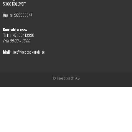
5360 KOLLTVEIT
Org. nr: 965998047
Kontakta oss:
Tlf:
(+47) 93413990
Från 08:00 – 16:00
Mail:
jpe@feedbackprofil.se
© Feedback AS