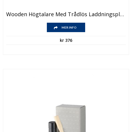
Wooden Högtalare Med Trådlös Laddningsplatta
MER INFO
kr
376