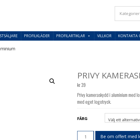
IL SVERIGES BESTE PRISER
STSÄLJARE
PROFILKLÄDER
PROFILARTIKLAR
VILLKOR
KONTAKTA 
luminium
PRIVY KAMERAS
kr
39
Privy kameraskydd i aluminium med l
med eget logotryck.
FÄRG
Be om offert med 