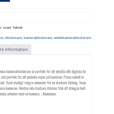
ör
,
svart
,
Teknik
tor
,
blockerare
,
kamerablockerare
,
webbkamerablockerare
are information
nna kamerablockerare är perfekt för att skydda ditt digitala liv
 och perfekt för att undvika repor på kameran. Passa enkelt in
st. Tryck stadigt i några sekunder för en starkare tätning. Svep
era kameran. Hindrar inte bärbara datorer från att stängas helt.
niska enheter med en kamera. . Aluminium.