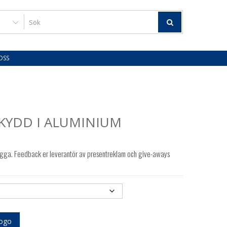
OSS
KYDD I ALUMINIUM
ogga. Feedback er leverantör av presentreklam och give-aways
logo