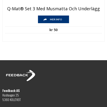
Q-Mat® Set 3 Med Musmatta Och Underlägg
MER INFO
kr
50
Feedback AS
Hushaugen 25
5360 KOLLTVEIT