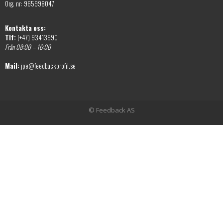
Org. nr: 965998047
Kontakta oss:
Tlf:
(+47) 93413990
Från 08:00 – 16:00
Mail:
jpe@feedbackprofil.se
© Feedback AS