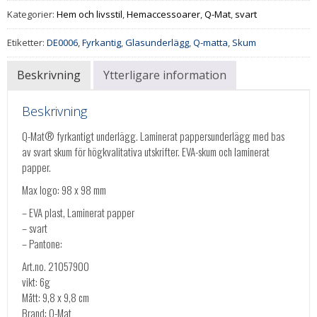
Kategorier:
Hem och livsstil
,
Hemaccessoarer
,
Q-Mat
,
svart
Etiketter:
DE0006
,
Fyrkantig
,
Glasunderlägg
,
Q-matta
,
Skum
Beskrivning
Ytterligare information
Beskrivning
Q-Mat® fyrkantigt underlägg. Laminerat pappersunderlägg med bas
av svart skum för högkvalitativa utskrifter. EVA-skum och laminerat
papper.
Max logo: 98 x 98 mm
– EVA plast, Laminerat papper
– svart
– Pantone:
Art.no. 21057900
vikt: 6g
Mått: 9,8 x 9,8 cm
Brand: Q-Mat