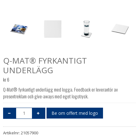
Q-MAT® FYRKANTIGT
UNDERLÄGG
kr
6
Q-Mat® fyrkantigt underlägg med logga. Feedback er leverantör av
presentreklam och give-aways med eget logotryck.
Be om offert med logo
Artikelnr:
21057900