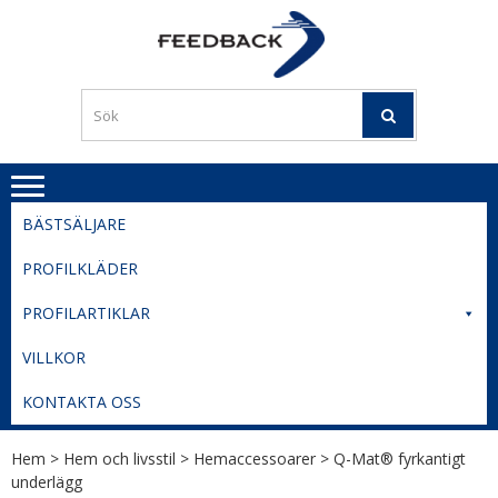
Skip
Skip
to
to
PROFILERI
Profilering med din logga
navigation
content
TIL
SVERIGE
BESTE
PRISER
BÄSTSÄLJARE
PROFILKLÄDER
PROFILARTIKLAR
VILLKOR
KONTAKTA OSS
Hem
>
Hem och livsstil
>
Hemaccessoarer
> Q-Mat® fyrkantigt
underlägg