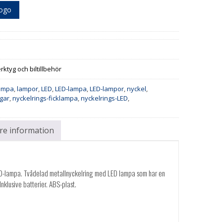
logo
rktyg och biltillbehör
ampa
,
lampor
,
LED
,
LED-lampa
,
LED-lampor
,
nyckel
,
ngar
,
nyckelrings-ficklampa
,
nyckelrings-LED
,
are information
D-lampa. Tvådelad metallnyckelring med LED lampa som har en
Inklusive batterier. ABS-plast.