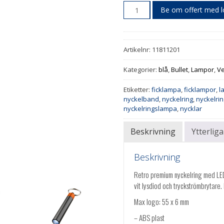
Be om offert med 
Artikelnr:
11811201
Kategorier:
blå
,
Bullet
,
Lampor
,
Ve
Etiketter:
ficklampa
,
ficklampor
,
l
nyckelband
,
nyckelring
,
nyckelri
nyckelringslampa
,
nycklar
Beskrivning
Ytterlig
Beskrivning
Retro premium nyckelring med LE
vit lysdiod och tryckströmbrytare. 
Max logo: 55 x 6 mm
– ABS plast