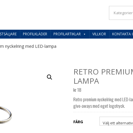
IL SVERIGES BESTE PRISER
STSÄLJARE
PROFILKLÄDER
PROFILARTIKLAR
VILLKOR
KONTAKTA 
um nyckelring med LED-lampa
RETRO PREMIU
LAMPA
kr
18
Retro premium nyckelring med LED-la
give-aways med eget logotryck.
FÄRG