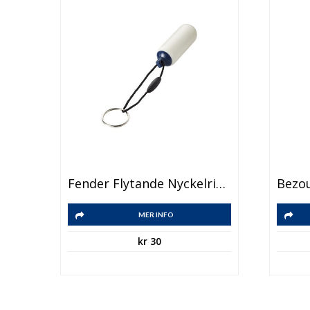
Fender Flytande Nyckelring
MER INFO
kr
30