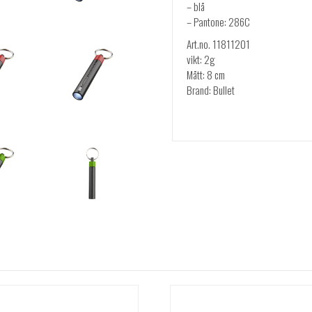
– blå
– Pantone: 286C
Art.no. 11811201
vikt: 2g
Mått: 8 cm
Brand: Bullet