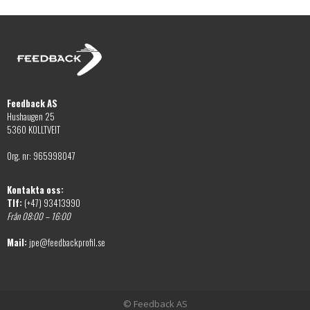
Feedback AS
Hushaugen 25
5360 KOLLTVEIT
Org. nr: 965998047
Kontakta oss:
Tlf:
(+47) 93413990
Från 08:00 – 16:00
Mail:
jpe@feedbackprofil.se
© Feedback AS