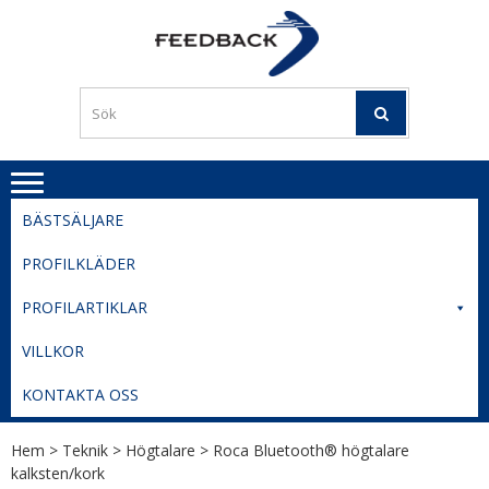
Skip
Skip
to
to
PROFILERI
Profilering med din logga
navigation
content
TIL
SVERIGE
BESTE
PRISER
BÄSTSÄLJARE
PROFILKLÄDER
PROFILARTIKLAR
VILLKOR
KONTAKTA OSS
Hem
>
Teknik
>
Högtalare
> Roca Bluetooth® högtalare
kalksten/kork