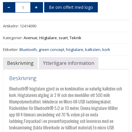
Be om offert med logo
Artikelnr:
12414090
Kategorier:
Avenue
,
Högtalare
,
svart
,
Teknik
Etiketter:
Bluetooth
,
green concept
,
högtalare
,
kalksten
,
kork
Beskrivning
Ytterligare information
Beskrivning
Bluetooth® högtalare gjord av en kombination av naturlig kalksten och
kork. Högtalarens utgång är 3 W och den innehåller ett 500 mAh
litiumpolymerbatteri. Inkluderar en Micro-till-USB-laddningskabel.
Räckvidden för Bluetooth® 5.0 är 10 meter. Denna högtalare tillåter
upp till 4 timmars användning vid 70 % volym på en enda
laddning.Förpackad i en presentförpackning och levereras med en
bruksanvisning (båda tillverkade av hållbart material) En micro-USB