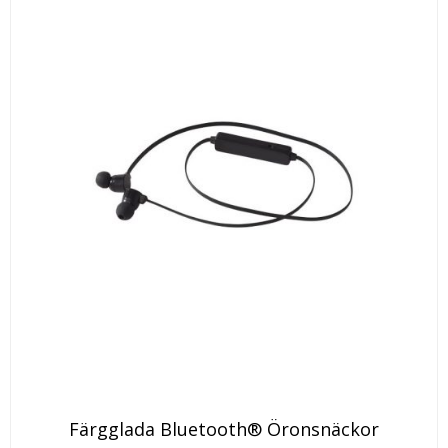
Den
Färgglada Bluetooth® Öronsnäckor
här