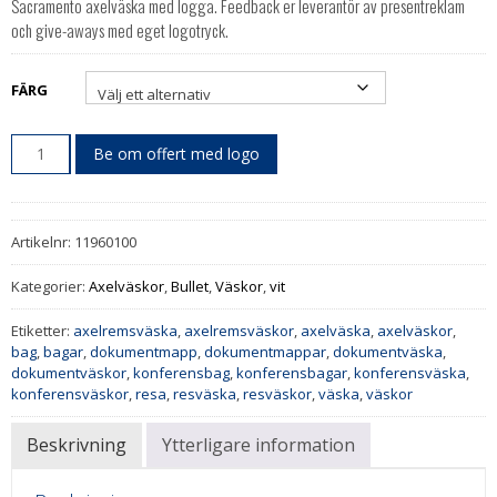
Sacramento axelväska med logga. Feedback er leverantör av presentreklam
och give-aways med eget logotryck.
FÄRG
Be om offert med logo
Artikelnr:
11960100
Kategorier:
Axelväskor
,
Bullet
,
Väskor
,
vit
Etiketter:
axelremsväska
,
axelremsväskor
,
axelväska
,
axelväskor
,
bag
,
bagar
,
dokumentmapp
,
dokumentmappar
,
dokumentväska
,
dokumentväskor
,
konferensbag
,
konferensbagar
,
konferensväska
,
konferensväskor
,
resa
,
resväska
,
resväskor
,
väska
,
väskor
Beskrivning
Ytterligare information