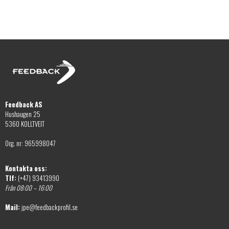
De
kan
olika
väljas
alternativen
på
kan
produktsidan
väljas
på
produktsidan
Feedback AS
Hushaugen 25
5360 KOLLTVEIT
Org. nr: 965998047
Kontakta oss:
Tlf:
(+47) 93413990
Från 08:00 – 16:00
Mail:
jpe@feedbackprofil.se