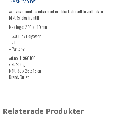
Beskrivning
Axelväska med justerbar axelrem, blixtlåsförsett huvudfack och
blixtlåsficka framtill.
Max logo: 230 x 110 mm
– 600D av Polyester
– vit
– Pantone:
Art.no. 11960100
vikt: 250g
Mått: 38 x 26 x 16 cm
Brand: Bullet
Relaterade Produkter