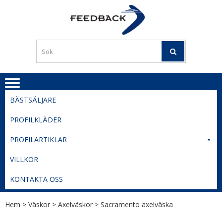
Skip
Skip
to
to
PROFILERI
Profilering med din logga
navigation
content
TIL
SVERIGE
BESTE
PRISER
BÄSTSÄLJARE
PROFILKLÄDER
PROFILARTIKLAR
VILLKOR
KONTAKTA OSS
Hem
>
Väskor
>
Axelväskor
> Sacramento axelväska