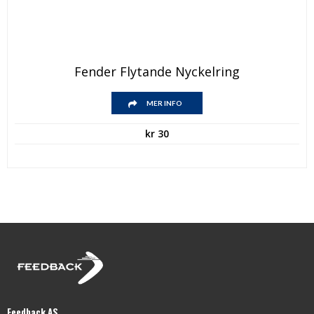
Fender Flytande Nyckelring
MER INFO
kr
30
Feedback AS