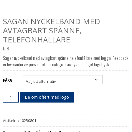
SAGAN NYCKELBAND MED
AVTAGBART SPÄNNE,
TELEFONHÅLLARE
kr
8
Sagan nyckelband med avtagbart spänne, telefonhållare med logga. Feedback
er leverantör av presentreklam och give-aways med eget logotryck.
FÄRG
Be om offert med logo
Artikelnr:
10250801