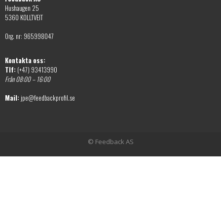
Hushaugen 25
5360 KOLLTVEIT
Org. nr: 965998047
Kontakta oss:
Tlf:
(+47) 93413990
Från 08:00 – 16:00
Mail:
jpe@feedbackprofil.se
© Feedback AS