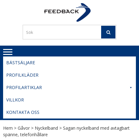
Skip
Skip
to
to
PROFILERI
Profilering med din logga
navigation
content
TIL
SVERIGE
BESTE
PRISER
BÄSTSÄLJARE
PROFILKLÄDER
PROFILARTIKLAR
VILLKOR
KONTAKTA OSS
Hem
>
Gåvor
>
Nyckelband
> Sagan nyckelband med avtagbart
spänne, telefonhållare