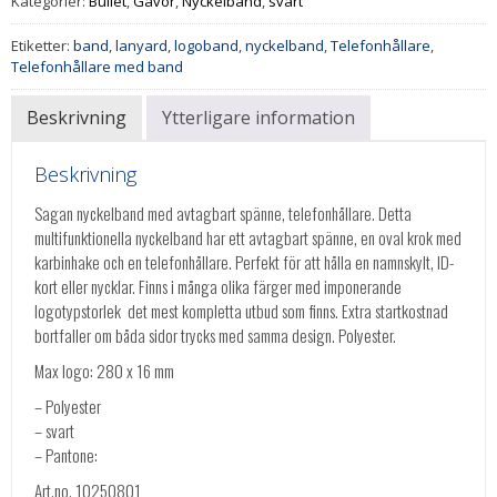
Kategorier:
Bullet
,
Gåvor
,
Nyckelband
,
svart
Etiketter:
band
,
lanyard
,
logoband
,
nyckelband
,
Telefonhållare
,
Telefonhållare med band
Beskrivning
Ytterligare information
Beskrivning
Sagan nyckelband med avtagbart spänne, telefonhållare. Detta
multifunktionella nyckelband har ett avtagbart spänne, en oval krok med
karbinhake och en telefonhållare. Perfekt för att hålla en namnskylt, ID-
kort eller nycklar. Finns i många olika färger med imponerande
logotypstorlek  det mest kompletta utbud som finns. Extra startkostnad
bortfaller om båda sidor trycks med samma design. Polyester.
Max logo: 280 x 16 mm
– Polyester
– svart
– Pantone:
Art.no. 10250801