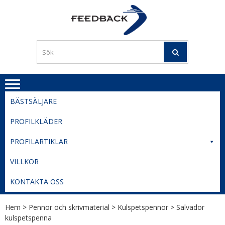
Skip
Skip
to
to
PROFILERI
Profilering med din logga
navigation
content
TIL
SVERIGE
BESTE
PRISER
BÄSTSÄLJARE
PROFILKLÄDER
PROFILARTIKLAR
VILLKOR
KONTAKTA OSS
Hem
>
Pennor och skrivmaterial
>
Kulspetspennor
> Salvador
kulspetspenna