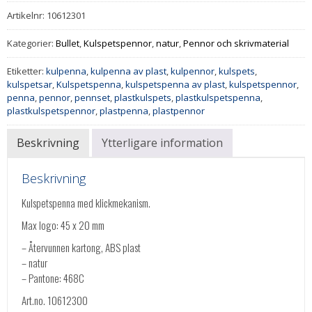
Artikelnr:
10612301
Kategorier:
Bullet
,
Kulspetspennor
,
natur
,
Pennor och skrivmaterial
Etiketter:
kulpenna
,
kulpenna av plast
,
kulpennor
,
kulspets
,
kulspetsar
,
Kulspetspenna
,
kulspetspenna av plast
,
kulspetspennor
,
penna
,
pennor
,
pennset
,
plastkulspets
,
plastkulspetspenna
,
plastkulspetspennor
,
plastpenna
,
plastpennor
Beskrivning
Ytterligare information
Beskrivning
Kulspetspenna med klickmekanism.
Max logo: 45 x 20 mm
– Återvunnen kartong, ABS plast
– natur
– Pantone: 468C
Art.no. 10612300