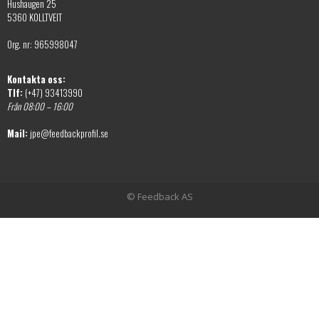
Hushaugen 25
5360 KOLLTVEIT
Org. nr: 965998047
Kontakta oss:
Tlf:
(+47) 93413990
Från 08:00 – 16:00
Mail:
jpe@feedbackprofil.se
© Feedback AS