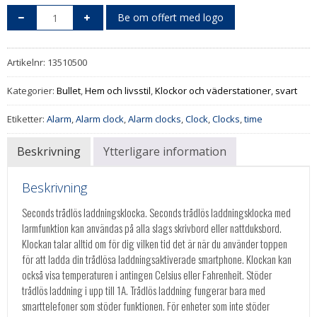
Be om offert med logo
Artikelnr:
13510500
Kategorier:
Bullet
,
Hem och livsstil
,
Klockor och väderstationer
,
svart
Etiketter:
Alarm
,
Alarm clock
,
Alarm clocks
,
Clock
,
Clocks
,
time
Beskrivning
Ytterligare information
Beskrivning
Seconds trådlös laddningsklocka. Seconds trådlös laddningsklocka med
larmfunktion kan användas på alla slags skrivbord eller nattduksbord.
Klockan talar alltid om för dig vilken tid det är när du använder toppen
för att ladda din trådlösa laddningsaktiverade smartphone. Klockan kan
också visa temperaturen i antingen Celsius eller Fahrenheit. Stöder
trådlös laddning i upp till 1A. Trådlös laddning fungerar bara med
smarttelefoner som stöder funktionen. För enheter som inte stöder