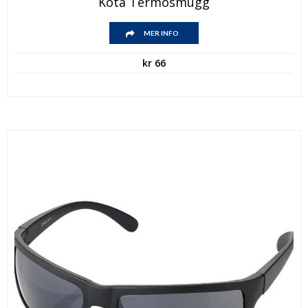
Kota Termosmugg
MER INFO
kr
66