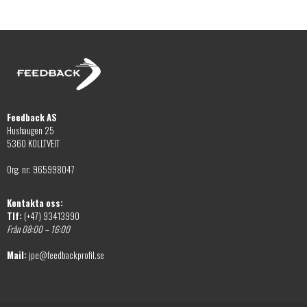
alternativen
på
kan
produktsidan
väljas
på
produktsidan
Feedback AS
Hushaugen 25
5360 KOLLTVEIT
Org. nr: 965998047
Kontakta oss:
Tlf:
(+47) 93413990
Från 08:00 – 16:00
Mail:
jpe@feedbackprofil.se