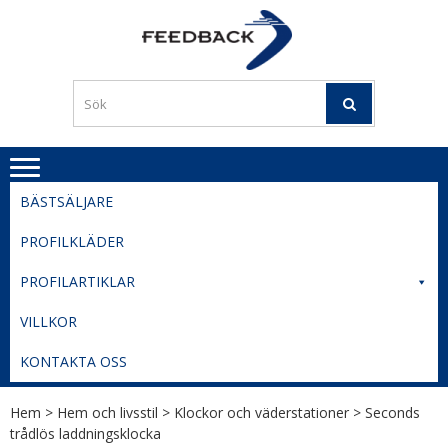
Skip
Skip
to
to
PROFILERI
Profilering med din logga
navigation
content
TIL
SVERIGE
BESTE
PRISER
BÄSTSÄLJARE
PROFILKLÄDER
PROFILARTIKLAR
VILLKOR
KONTAKTA OSS
Hem
>
Hem och livsstil
>
Klockor och väderstationer
> Seconds
trådlös laddningsklocka