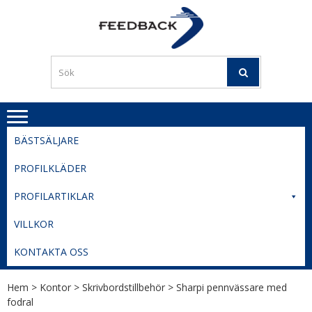
Skip
Skip
to
to
PROFILERI
Profilering med din logga
navigation
content
TIL
SVERIGE
BESTE
PRISER
BÄSTSÄLJARE
PROFILKLÄDER
PROFILARTIKLAR
VILLKOR
KONTAKTA OSS
Hem
>
Kontor
>
Skrivbordstillbehör
> Sharpi pennvässare med
fodral