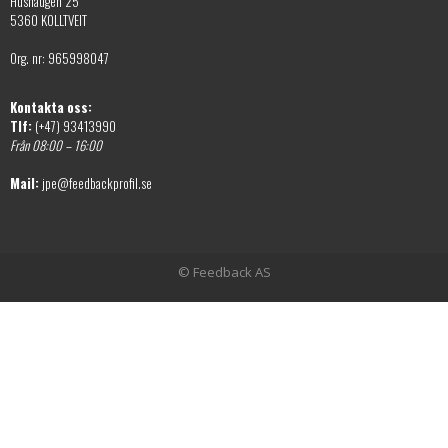
Hushaugen 25
5360 KOLLTVEIT
Org. nr: 965998047
Kontakta oss:
Tlf:
(+47) 93413990
Från 08:00 – 16:00
Mail:
jpe@feedbackprofil.se
© Feedback AS