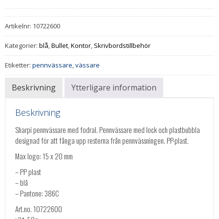
Artikelnr:
10722600
Kategorier:
blå
,
Bullet
,
Kontor
,
Skrivbordstillbehör
Etiketter:
pennvässare
,
vässare
Beskrivning
Ytterligare information
Beskrivning
Sharpi pennvässare med fodral. Pennvässare med lock och plastbubbla
designad för att fånga upp resterna från pennvässningen. PP-plast.
Max logo: 15 x 20 mm
– PP plast
– blå
– Pantone: 386C
Art.no. 10722600