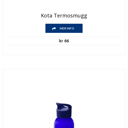
Kota Termosmugg
MER INFO
kr
66