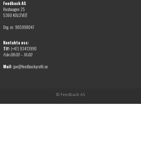
Feedback AS
Hushaugen 25
5360 KOLLTVEIT
Org. nr: 965998047
Kontakta oss:
Tlf:
(+47) 93413990
Från 08:00 – 16:00
Mail:
jpe@feedbackprofil.se
© Feedback AS