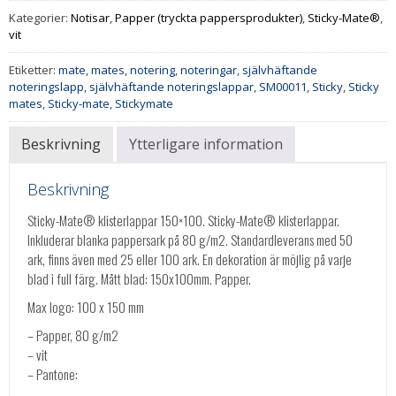
Kategorier:
Notisar
,
Papper (tryckta pappersprodukter)
,
Sticky-Mate®
,
vit
Etiketter:
mate
,
mates
,
notering
,
noteringar
,
självhäftande
noteringslapp
,
självhäftande noteringslappar
,
SM00011
,
Sticky
,
Sticky
mates
,
Sticky-mate
,
Stickymate
Beskrivning
Ytterligare information
Beskrivning
Sticky-Mate® klisterlappar 150×100. Sticky-Mate® klisterlappar.
Inkluderar blanka pappersark på 80 g/m2. Standardleverans med 50
ark, finns även med 25 eller 100 ark. En dekoration är möjlig på varje
blad i full färg. Mått blad: 150x100mm. Papper.
Max logo: 100 x 150 mm
– Papper, 80 g/m2
– vit
– Pantone: