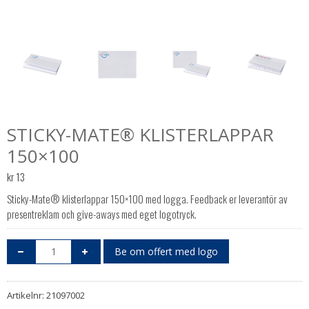
STICKY-MATE® KLISTERLAPPAR
150×100
kr
13
Sticky-Mate® klisterlappar 150×100 med logga. Feedback er leverantör av
presentreklam och give-aways med eget logotryck.
Be om offert med logo
Artikelnr:
21097002