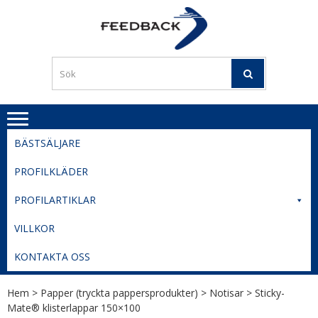
Skip
Skip
to
to
PROFILERI
Profilering med din logga
navigation
content
TIL
SVERIGE
BESTE
PRISER
BÄSTSÄLJARE
PROFILKLÄDER
PROFILARTIKLAR
VILLKOR
KONTAKTA OSS
Hem
>
Papper (tryckta pappersprodukter)
>
Notisar
> Sticky-
Mate® klisterlappar 150×100