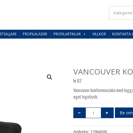
IL SVERIGES BESTE PRISER
STSÄLJARE
PROFILKLÄDER
PROFILARTIKLAR
VILLKOR
KONTAKTA 
VANCOUVER KO
kr
62
Vancouver konferensväska med logga
eget logotryck.
Be om 
Artikelnr:
11964300