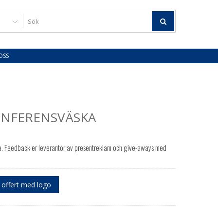
OSS
NFERENSVÄSKA
. Feedback er leverantör av presentreklam och give-aways med
offert med logo