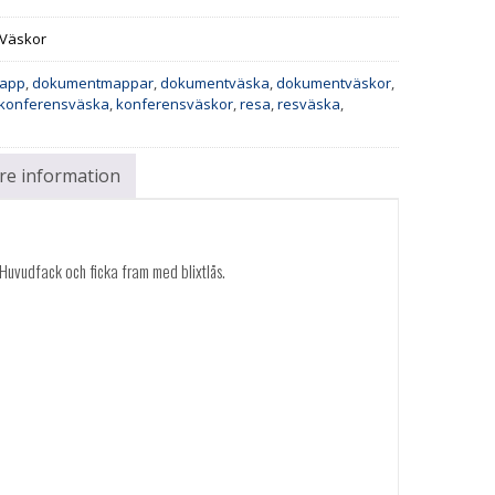
Väskor
app
,
dokumentmappar
,
dokumentväska
,
dokumentväskor
,
konferensväska
,
konferensväskor
,
resa
,
resväska
,
are information
 Huvudfack och ficka fram med blixtlås.