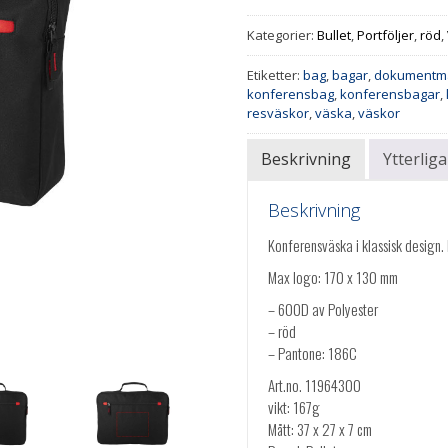
Kategorier:
Bullet
,
Portföljer
,
röd
,
Etiketter:
bag
,
bagar
,
dokumentm
konferensbag
,
konferensbagar
,
resväskor
,
väska
,
väskor
Beskrivning
Ytterlig
Beskrivning
Konferensväska i klassisk design.
Max logo: 170 x 130 mm
– 600D av Polyester
– röd
– Pantone: 186C
Art.no. 11964300
vikt: 167g
Mått: 37 x 27 x 7 cm