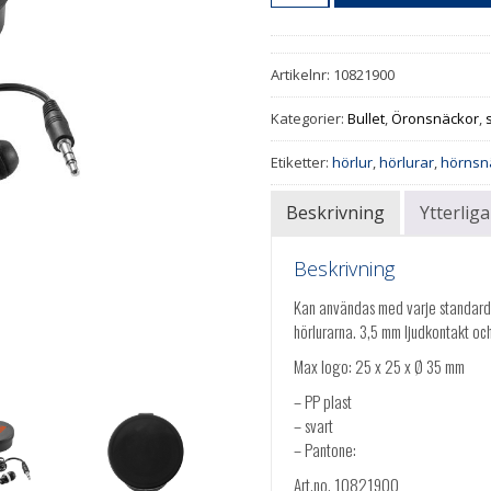
Artikelnr:
10821900
Kategorier:
Bullet
,
Öronsnäckor
,
Etiketter:
hörlur
,
hörlurar
,
hörnsn
Beskrivning
Ytterlig
Beskrivning
Kan användas med varje standardl
hörlurarna. 3,5 mm ljudkontakt oc
Max logo: 25 x 25 x Ø 35 mm
– PP plast
– svart
– Pantone:
Art.no. 10821900