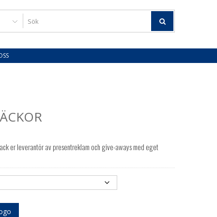
OSS
NÄCKOR
ack er leverantör av presentreklam och give-aways med eget
logo