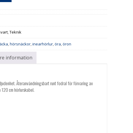
svart
,
Teknik
äcka
,
hörsnäckor
,
inearhörlur
,
öra
,
öron
are information
judenhet. Återanvändningsbart runt fodral för förvaring av
h 120 cm hörlurskabel.