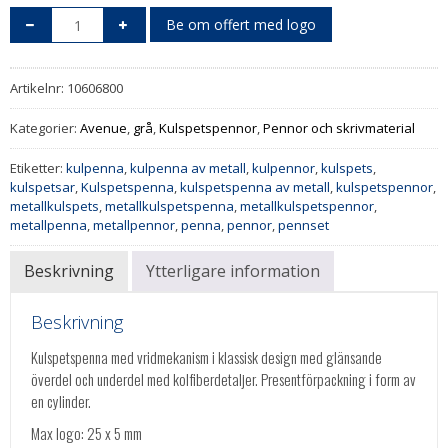
Be om offert med logo
Artikelnr:
10606800
Kategorier:
Avenue
,
grå
,
Kulspetspennor
,
Pennor och skrivmaterial
Etiketter:
kulpenna
,
kulpenna av metall
,
kulpennor
,
kulspets
,
kulspetsar
,
Kulspetspenna
,
kulspetspenna av metall
,
kulspetspennor
,
metallkulspets
,
metallkulspetspenna
,
metallkulspetspennor
,
metallpenna
,
metallpennor
,
penna
,
pennor
,
pennset
Beskrivning
Ytterligare information
Beskrivning
Kulspetspenna med vridmekanism i klassisk design med glänsande
överdel och underdel med kolfiberdetaljer. Presentförpackning i form av
en cylinder.
Max logo: 25 x 5 mm