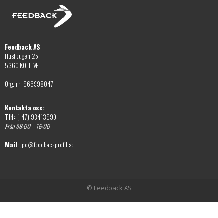
Feedback AS
Hushaugen 25
5360 KOLLTVEIT
Org. nr: 965998047
Kontakta oss:
Tlf:
(+47) 93413990
Från 08:00 – 16:00
Mail:
jpe@feedbackprofil.se
© Feedback AS