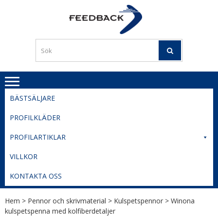
Skip
Skip
to
to
PROFILERI
Profilering med din logga
navigation
content
TIL
SVERIGE
BESTE
PRISER
BÄSTSÄLJARE
PROFILKLÄDER
PROFILARTIKLAR
VILLKOR
KONTAKTA OSS
Hem
>
Pennor och skrivmaterial
>
Kulspetspennor
> Winona
kulspetspenna med kolfiberdetaljer