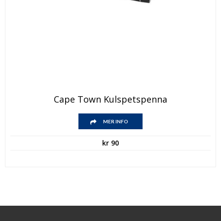
Cape Town Kulspetspenna
MER INFO
kr
90