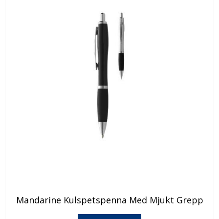
Den
Mandarine Kulspetspenna Med Mjukt Grepp
här
produkten
Den