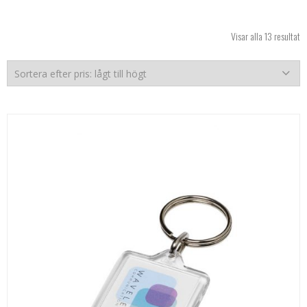
So
Visar alla 13 resultat
ef
pr
lå
til
hö