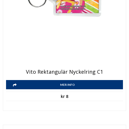
Vito Rektangulär Nyckelring C1
MER INFO
kr
8