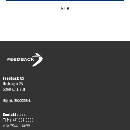
kr
9
Feedback AS
Hushaugen 25
5360 KOLLTVEIT
Org. nr: 965998047
Kontakta oss:
Tlf:
(+47) 93413990
Från 08:00 – 16:00