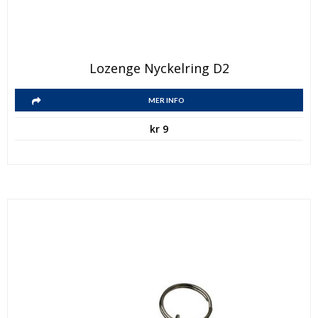
Lozenge Nyckelring D2
MER INFO
kr
9