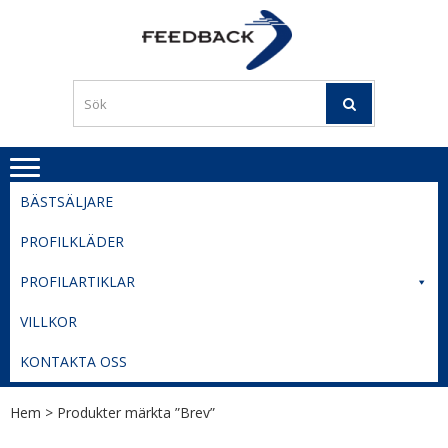
Skip
Skip
to
to
PROFILERI
Profilering med din logga
navigation
content
TIL
SVERIGE
BESTE
PRISER
BÄSTSÄLJARE
PROFILKLÄDER
PROFILARTIKLAR
VILLKOR
KONTAKTA OSS
Hem
> Produkter märkta ”Brev”