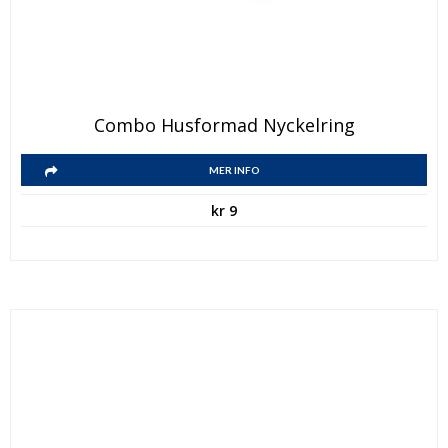
Combo Husformad Nyckelring
MER INFO
kr
9