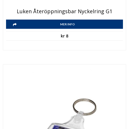
Luken Återöppningsbar Nyckelring G1
MER INFO
kr
8