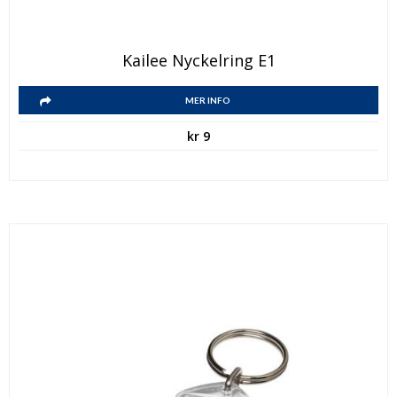
Kailee Nyckelring E1
MER INFO
kr
9