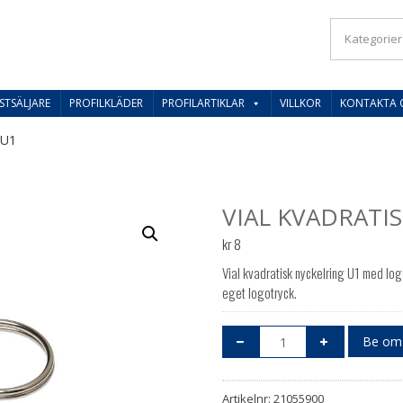
IL SVERIGES BESTE PRISER
STSÄLJARE
PROFILKLÄDER
PROFILARTIKLAR
VILLKOR
KONTAKTA 
 U1
VIAL KVADRATI
kr
8
Vial kvadratisk nyckelring U1 med l
eget logotryck.
Be om 
Artikelnr:
21055900