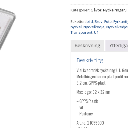
Kategorier:
Gåvor
,
Nyckelringar
,
Etiketter:
bild
,
Brev
,
Foto
,
Fyrkanti
nyckel
,
Nyckelkedja
,
Nyckelkedjo
Transparent
,
U1
Beskrivning
Ytterlig
Beskrivning
Vial kvadratisk nyckelring U1. Ge
Metallringen har en platt profil s
3,2 cm. GPPS-plast.
Max logo: 32 x 32 mm
– GPPS Plastic
– vit
– Pantone:
Art.no. 21055900