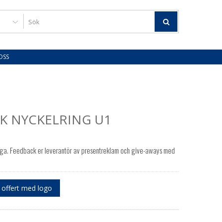
OSS
SK NYCKELRING U1
ogga. Feedback er leverantör av presentreklam och give-aways med
offert med logo