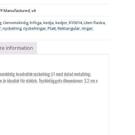
PF Manufactured
,
vit
g
,
Genomskinlig
,
Infoga
,
kedja
,
kedjor
,
KY0014
,
Liten flaska
,
r
,
nyckelring
,
nyckelringar
,
Platt
,
Rektangulär
,
ringar
,
are information
nomskinlig kvadratisk nyckelring U1 med delad metallring.
om är idealisk för utskick. Tryckinläggets dimensioner: 3,2 cm x