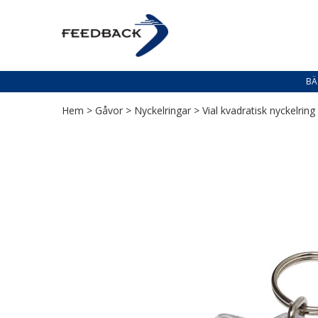
Skip
Skip
to
to
PROFILERING T
navigation
content
Profilering med din logga
BÄ
Hem
>
Gåvor
>
Nyckelringar
> Vial kvadratisk nyckelring