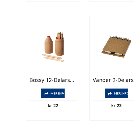
Bossy 12-Delarsset Med Färgpennor
MER INFO
MER INFO
kr
22
kr
23