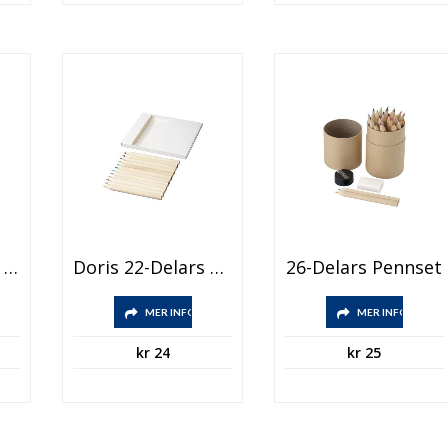
Vander 2-Delars Skisset Med Skisspapper
Doris 22-Delars Set Med Färgpennor Och Skisspapper
26-Delars Pennset
MER INFO
MER INFO
kr
24
kr
25