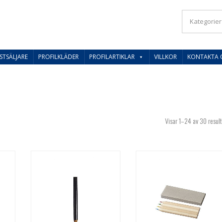
IL SVERIGES BESTE PRISER
STSÄLJARE
PROFILKLÄDER
PROFILARTIKLAR
VILLKOR
KONTAKTA 
Visar 1–24 av 30 result