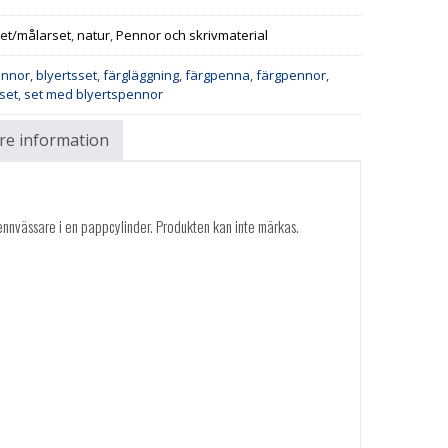
set/målarset
,
natur
,
Pennor och skrivmaterial
ennor
,
blyertsset
,
färgläggning
,
färgpenna
,
färgpennor
,
set
,
set med blyertspennor
are information
nvässare i en pappcylinder. Produkten kan inte märkas.