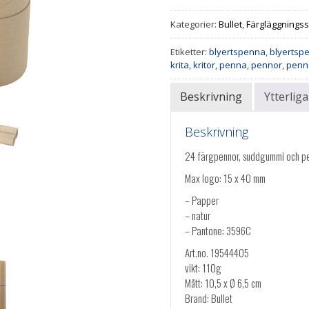
Kategorier:
Bullet
,
Färgläggnings
Etiketter:
blyertspenna
,
blyertsp
krita
,
kritor
,
penna
,
pennor
,
penn
Beskrivning
Ytterlig
Beskrivning
24 färgpennor, suddgummi och pen
Max logo: 15 x 40 mm
– Papper
– natur
– Pantone: 3596C
Art.no. 19544405
vikt: 110g
Mått: 10,5 x Ø 6,5 cm
Brand: Bullet