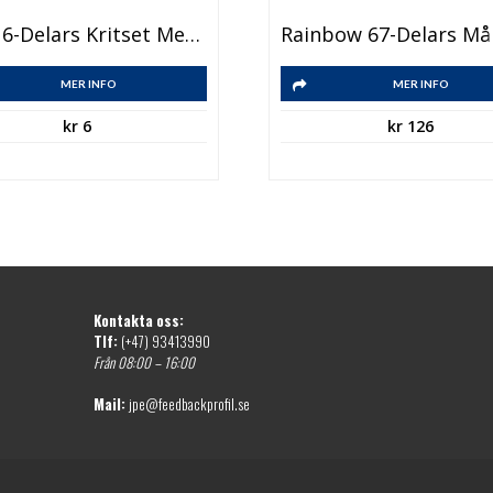
Waxy 6-Delars Kritset Med Klart Fodral
MER INFO
MER INFO
kr
6
kr
126
Kontakta oss:
Tlf:
(+47) 93413990
Från 08:00 – 16:00
Mail:
jpe@feedbackprofil.se