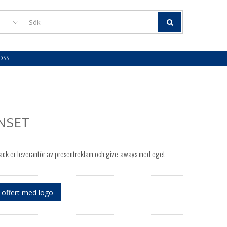
OSS
NSET
ck er leverantör av presentreklam och give-aways med eget
offert med logo