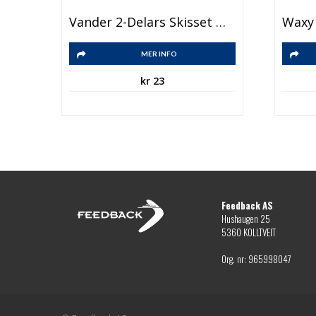
Vander 2-Delars Skisset Med Skisspapper
MER INFO
kr
23
Feedback AS
Hushaugen 25
5360 KOLLTVEIT
Org. nr: 965998047