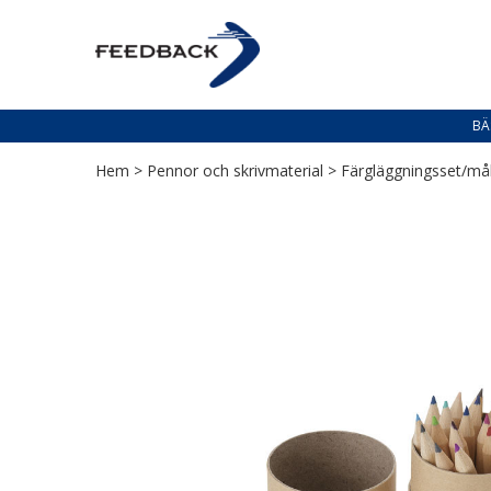
Skip
Skip
to
to
PROFILERING T
navigation
content
Profilering med din logga
BÄ
Hem
>
Pennor och skrivmaterial
>
Färgläggningsset/må