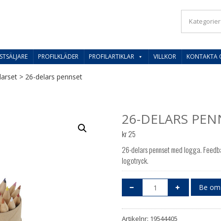
IL SVERIGES BESTE PRISER
STSÄLJARE
PROFILKLÄDER
PROFILARTIKLAR
VILLKOR
KONTAKTA 
larset
> 26-delars pennset
26-DELARS PEN
kr
25
26-delars pennset med logga. Feedba
logotryck.
Be om 
Artikelnr:
19544405