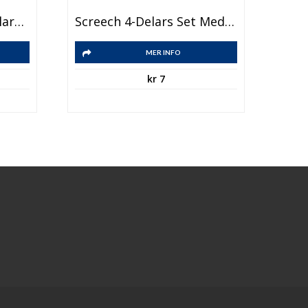
Rainbow 67-Delars Målarset
Screech 4-Delars Set Med Kritor
MER INFO
kr
7