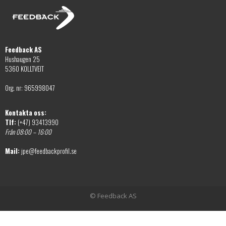
alternativen
väljas
kan
på
väljas
produktsidan
på
Feedback AS
produktsidan
Hushaugen 25
5360 KOLLTVEIT
Org. nr: 965998047
Kontakta oss:
Tlf:
(+47) 93413990
Från 08:00 – 16:00
Mail:
jpe@feedbackprofil.se
© Feedback AS