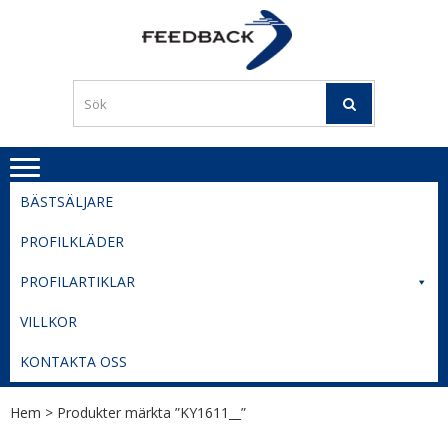
Skip
Skip
to
to
PROFILERI
Profilering med din logga
navigation
content
TIL
SVERIGE
BESTE
PRISER
BÄSTSÄLJARE
PROFILKLÄDER
PROFILARTIKLAR
VILLKOR
KONTAKTA OSS
Hem
> Produkter märkta ”KY1611__”