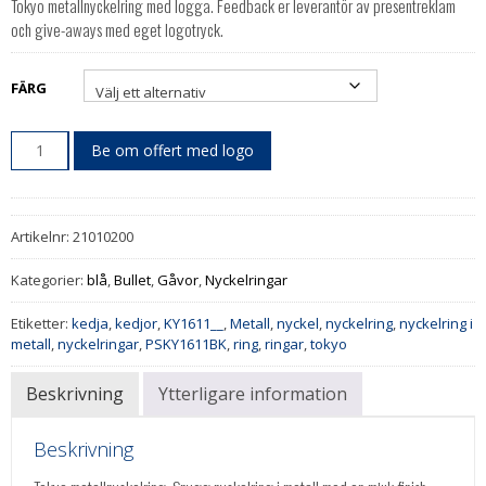
Tokyo metallnyckelring med logga. Feedback er leverantör av presentreklam
och give-aways med eget logotryck.
FÄRG
Be om offert med logo
Artikelnr:
21010200
Kategorier:
blå
,
Bullet
,
Gåvor
,
Nyckelringar
Etiketter:
kedja
,
kedjor
,
KY1611__
,
Metall
,
nyckel
,
nyckelring
,
nyckelring i
metall
,
nyckelringar
,
PSKY1611BK
,
ring
,
ringar
,
tokyo
Beskrivning
Ytterligare information
Beskrivning