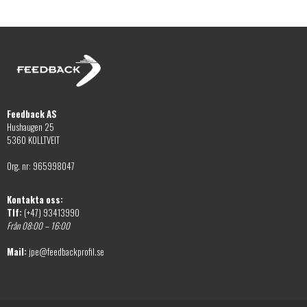
alternativen
på
kan
produktsidan
väljas
på
produktsidan
Feedback AS
Hushaugen 25
5360 KOLLTVEIT
Org. nr: 965998047
Kontakta oss:
Tlf:
(+47) 93413990
Från 08:00 – 16:00
Mail:
jpe@feedbackprofil.se