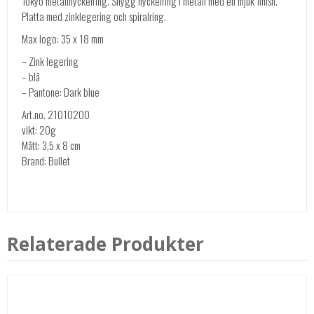
Tokyo metallnyckelring. Snygg nyckelring i metall med en mjuk finish.
Platta med zinklegering och spiralring.
Max logo: 35 x 18 mm
– Zink legering
– blå
– Pantone: Dark blue
Art.no. 21010200
vikt: 20g
Mått: 3,5 x 8 cm
Brand: Bullet
Relaterade Produkter