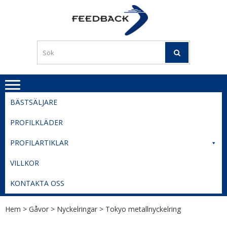
Skip
Skip
to
to
PROFILERI
Profilering med din logga
navigation
content
TIL
SVERIGE
BESTE
PRISER
BÄSTSÄLJARE
PROFILKLÄDER
PROFILARTIKLAR
VILLKOR
KONTAKTA OSS
Hem
>
Gåvor
>
Nyckelringar
> Tokyo metallnyckelring