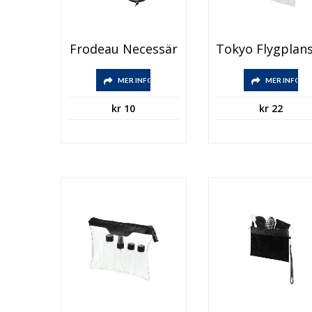
Frodeau Necessär
MER INFO
MER INFO
kr
10
kr
22