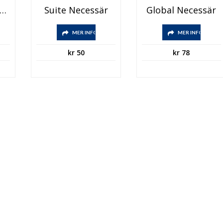
d Seethrough Travel Pouch
Suite Necessär
Global Necessär
ten
MER INFO
MER INFO
kr
50
kr
78
ten
r.
r.
tiven
tiven
sidan
sidan