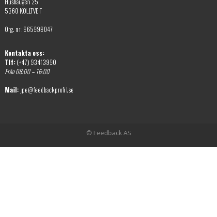
Hushaugen 25
5360 KOLLTVEIT
Org. nr: 965998047
Kontakta oss:
Tlf:
(+47) 93413990
Från 08:00 – 16:00
Mail:
jpe@feedbackprofil.se
© Feedback AS