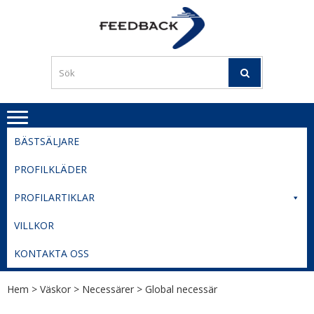
Skip
Skip
to
to
PROFILERI
Profilering med din logga
navigation
content
TIL
SVERIGE
BESTE
PRISER
BÄSTSÄLJARE
PROFILKLÄDER
PROFILARTIKLAR
VILLKOR
KONTAKTA OSS
Hem
>
Väskor
>
Necessärer
> Global necessär