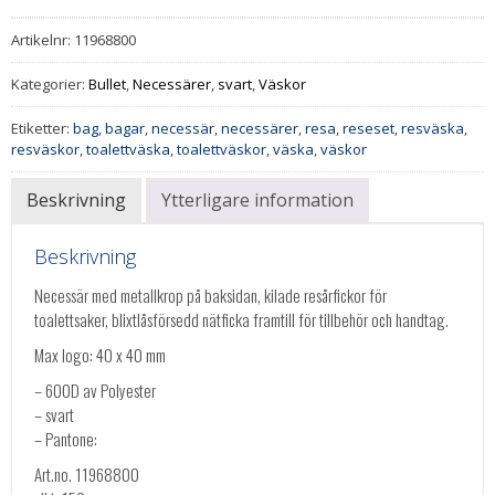
Artikelnr:
11968800
Kategorier:
Bullet
,
Necessärer
,
svart
,
Väskor
Etiketter:
bag
,
bagar
,
necessär
,
necessärer
,
resa
,
reseset
,
resväska
,
resväskor
,
toalettväska
,
toalettväskor
,
väska
,
väskor
Beskrivning
Ytterligare information
Beskrivning
Necessär med metallkrop på baksidan, kilade resårfickor för
toalettsaker, blixtlåsförsedd nätficka framtill för tillbehör och handtag.
Max logo: 40 x 40 mm
– 600D av Polyester
– svart
– Pantone:
Art.no. 11968800