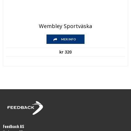
Wembley Sportväska
MER INFO
kr
320
Feedback AS