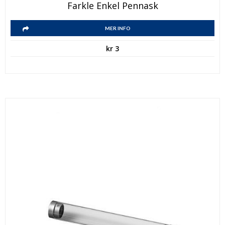
Farkle Enkel Pennask
MER INFO
kr
3