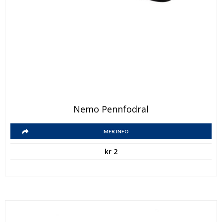
Nemo Pennfodral
MER INFO
kr
2