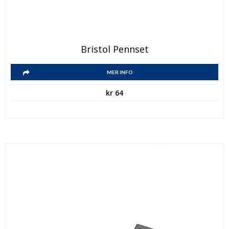
Bristol Pennset
MER INFO
kr
64