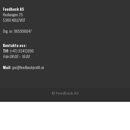
Feedback AS
Hushaugen 25
5360 KOLLTVEIT
Org. nr: 965998047
Kontakta oss:
Tlf:
(+47) 93413990
Från 08:00 – 16:00
Mail:
jpe@feedbackprofil.se
© Feedback AS