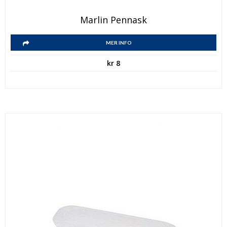
Marlin Pennask
MER INFO
kr
8