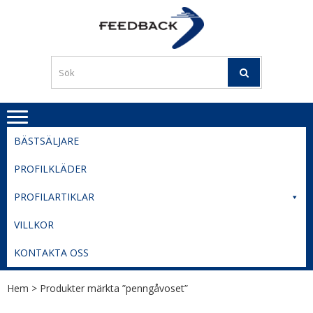
Skip
Skip
to
to
PROFILERI
Profilering med din logga
navigation
content
TIL
SVERIGE
BESTE
PRISER
BÄSTSÄLJARE
PROFILKLÄDER
PROFILARTIKLAR
VILLKOR
KONTAKTA OSS
Hem
> Produkter märkta ”penngåvoset”