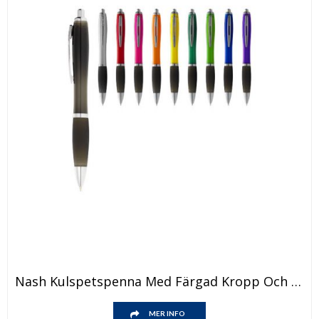
Den
Nash Kulspetspenna Med Färgad Kropp Och Svart Grepp
här
produkten
Den
har
MER INFO