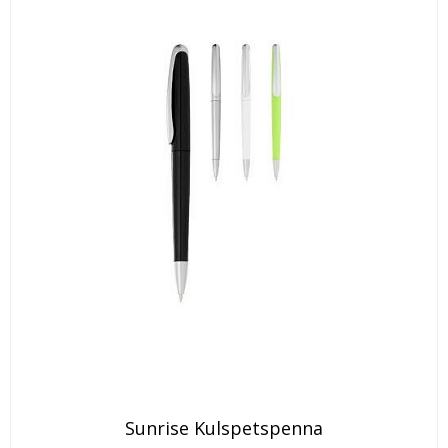
Den
Sunrise Kulspetspenna
här