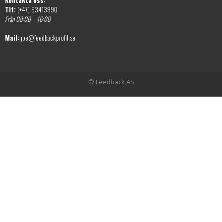
Tlf:
(+47) 93413990
Från 08:00 – 16:00
Mail:
jpe@feedbackprofil.se
© Feedback AS