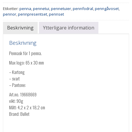
Etiketter:
penna
,
pennetui
,
pennetuier
,
pennfodral
,
penngåvoset
,
pennor
,
pennpresentset
,
pennset
Beskrivning
Ytterligare information
Beskrivning
Pennask för 1 penna.
Max logo: 65 x 30 mm
– Kartong
– svart
– Pantone:
Art.no. 19668669
vikt: 90g
Mått: 4,2 x 2 x 18,2 cm
Brand: Bullet