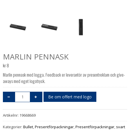
MARLIN PENNASK
kr
8
Marlin pennask med logga. Feedback er leverantör av presentreklam och give-
aways med eget logotryck.
Be om offert med logo
Artikelnr:
19668669
Kategorier:
Bullet
,
Presentförpackningar
,
Presentförpackningar
,
svart