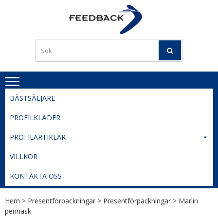
Skip
Skip
to
to
PROFILERI
Profilering med din logga
navigation
content
TIL
SVERIGE
BESTE
PRISER
BÄSTSÄLJARE
PROFILKLÄDER
PROFILARTIKLAR
VILLKOR
KONTAKTA OSS
Hem
>
Presentförpackningar
>
Presentförpackningar
> Marlin
pennask