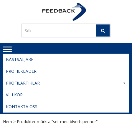
Skip
Skip
to
to
PROFILERI
Profilering med din logga
navigation
content
TIL
SVERIGE
BESTE
PRISER
BÄSTSÄLJARE
PROFILKLÄDER
PROFILARTIKLAR
VILLKOR
KONTAKTA OSS
Hem
> Produkter märkta ”set med blyertspennor”