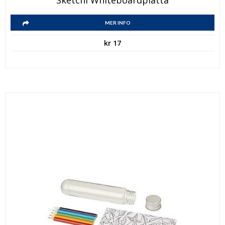
Sketchi Whiteboardplatta
MER INFO
kr
17