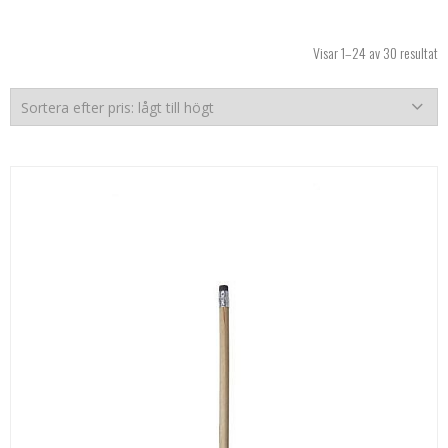
So
Visar 1–24 av 30 resultat
ef
pr
lå
til
hö