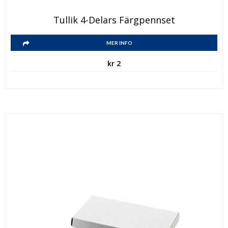
Tullik 4-Delars Färgpennset
MER INFO
kr
2