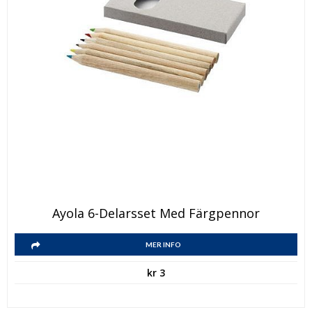
Ayola 6-Delarsset Med Färgpennor
MER INFO
kr
3