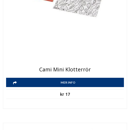
Cami Mini Klotterrör
MER INFO
kr
17