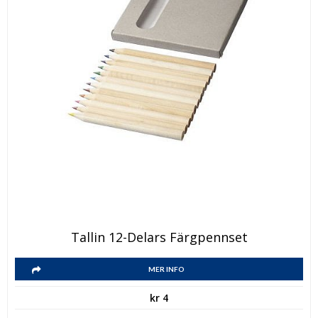
Tallin 12-Delars Färgpennset
MER INFO
kr
4