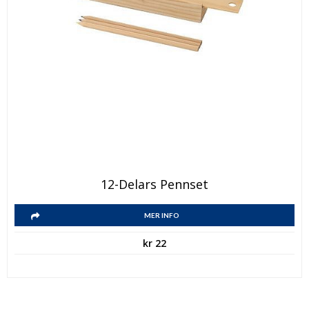
12-Delars Pennset
MER INFO
kr
22