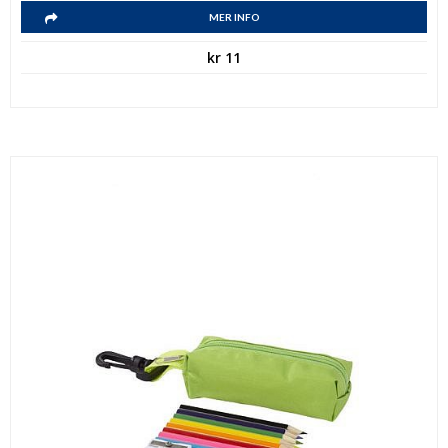
MER INFO
kr
11