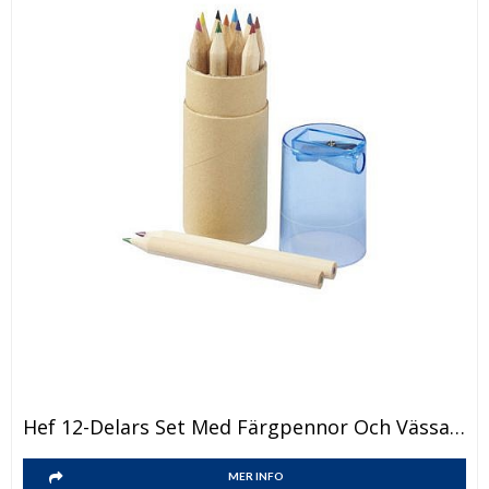
Den
Hef 12-Delars Set Med Färgpennor Och Vässare
här
Den
produkten
MER INFO