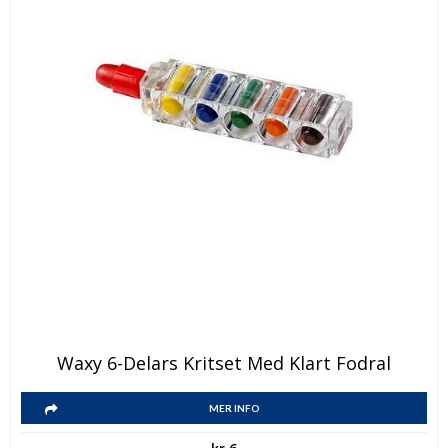
produktsidan
Waxy 6-Delars Kritset Med Klart Fodral
MER INFO