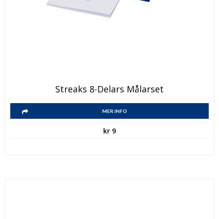
Streaks 8-Delars Målarset
MER INFO
kr
9