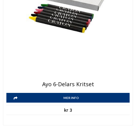
Ayo 6-Delars Kritset
MER INFO
kr
3