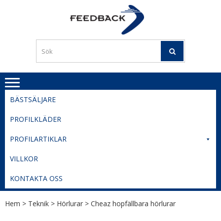
Skip
Skip
to
to
PROFILERI
Profilering med din logga
navigation
content
TIL
SVERIGE
BESTE
PRISER
BÄSTSÄLJARE
PROFILKLÄDER
PROFILARTIKLAR
VILLKOR
KONTAKTA OSS
Hem
>
Teknik
>
Hörlurar
> Cheaz hopfällbara hörlurar