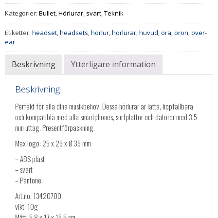
Kategorier:
Bullet
,
Hörlurar
,
svart
,
Teknik
Etiketter:
headset
,
headsets
,
hörlur
,
hörlurar
,
huvud
,
öra
,
öron
,
over-
ear
Beskrivning
Ytterligare information
Beskrivning
Perfekt för alla dina musikbehov. Dessa hörlurar är lätta, hopfällbara
och kompatibla med alla smartphones, surfplattor och datorer med 3,5
mm uttag. Presentförpackning.
Max logo: 25 x 25 x Ø 35 mm
– ABS plast
– svart
– Pantone:
Art.no. 13420700
vikt: 10g
Mått: 5,8 x 17 x 15,5 cm