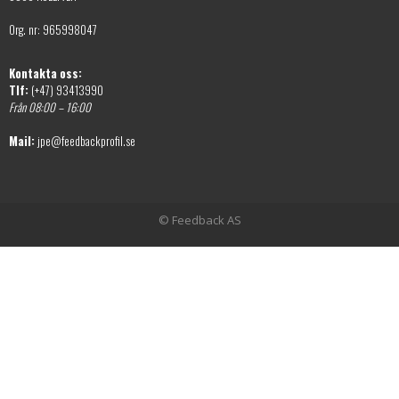
Org. nr: 965998047
Kontakta oss:
Tlf:
(+47) 93413990
Från 08:00 – 16:00
Mail:
jpe@feedbackprofil.se
© Feedback AS