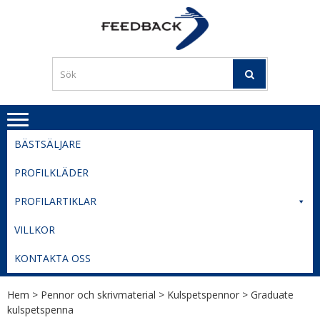
Skip
Skip
to
to
PROFILERI
Profilering med din logga
navigation
content
TIL
SVERIGE
BESTE
PRISER
BÄSTSÄLJARE
PROFILKLÄDER
PROFILARTIKLAR
VILLKOR
KONTAKTA OSS
Hem
>
Pennor och skrivmaterial
>
Kulspetspennor
> Graduate
kulspetspenna