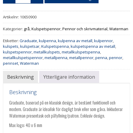
Artikelnr:
10650900
Kategorier:
grå
,
Kulspetspennor
,
Pennor och skrivmaterial
,
Waterman
Etiketter:
Graduate
,
kulpenna
,
kulpenna av metall
,
kulpennor
,
kulspets
,
kulspetsar
,
Kulspetspenna
,
kulspetspenna av metall
,
kulspetspennor
,
metallkulspets
,
metallkulspetspenna
,
metallkulspetspennor
,
metallpenna
,
metallpennor
,
penna
,
pennor
,
pennset
,
Waterman
Beskrivning
Ytterligare information
Beskrivning
Graduate, baserad på en klassisk design, är bestämt funktionell och
modern. Graduate är idealisk för dagligt bruk eller som gåva. Inkluderar
Waterman presentask och påfyllning/patron. Exklusiv design.
Max logo: 40 x 6 mm