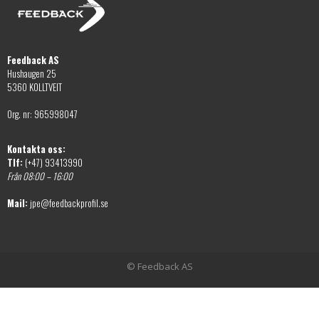
Feedback AS
Hushaugen 25
5360 KOLLTVEIT
Org. nr: 965998047
Kontakta oss:
Tlf:
(+47) 93413990
Från 08:00 – 16:00
Mail:
jpe@feedbackprofil.se
© Feedback AS