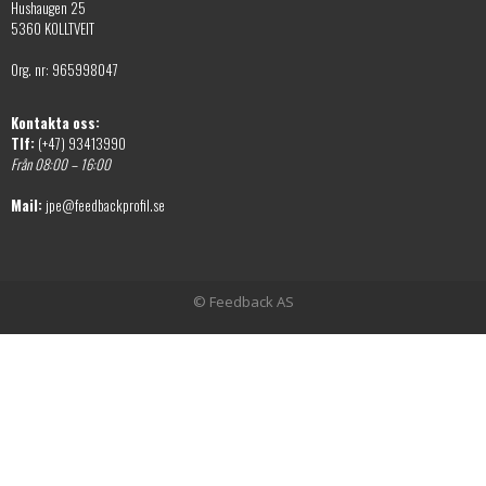
Hushaugen 25
5360 KOLLTVEIT
Org. nr: 965998047
Kontakta oss:
Tlf:
(+47) 93413990
Från 08:00 – 16:00
Mail:
jpe@feedbackprofil.se
© Feedback AS