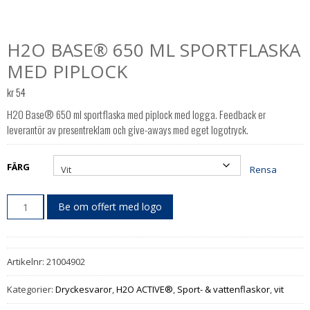
H2O BASE® 650 ML SPORTFLASKA
MED PIPLOCK
kr
54
H2O Base® 650 ml sportflaska med piplock med logga. Feedback er
leverantör av presentreklam och give-aways med eget logotryck.
FÄRG
Rensa
Be om offert med logo
Artikelnr:
21004902
Kategorier:
Dryckesvaror
,
H2O ACTIVE®
,
Sport- & vattenflaskor
,
vit