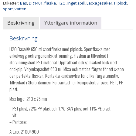
Etiketter:
Bas
,
DR1401
,
flaska
,
H2O
,
Inget spill
,
Läckagesäker
,
Piplock
,
sport
,
vatten
Beskrivning
Ytterligare information
Beskrivning
H2O Base® 650 ml sportflaska med piplock. Sportflaska med
enkelvägg och ergonomisk utformning. Flaskan är tillverkad i
återvinningsbart PET-material. Uppfällbart och spillsäkert lock med
drickpip. Volymkapacitet 650 ml. Mixa och matcha färger för att skapa
den perfekta flaskan. Kontakta kundservice för olika färgalternativ.
Tillverkad i Storbritannien. Förpackad i en komposterbar påse. PET-, PP-
plast.
Max logo: 210 x 75 mm
– PET plast, 72% PP plast och 17% SAN plast och 11% PE plast
– vit
– Pantone:
Art.no. 21004900