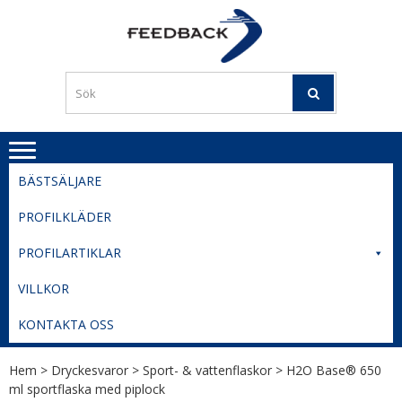
Skip
Skip
to
to
PROFILERI
Profilering med din logga
navigation
content
TIL
SVERIGE
BESTE
PRISER
BÄSTSÄLJARE
PROFILKLÄDER
PROFILARTIKLAR
VILLKOR
KONTAKTA OSS
Hem
>
Dryckesvaror
>
Sport- & vattenflaskor
> H2O Base® 650
ml sportflaska med piplock