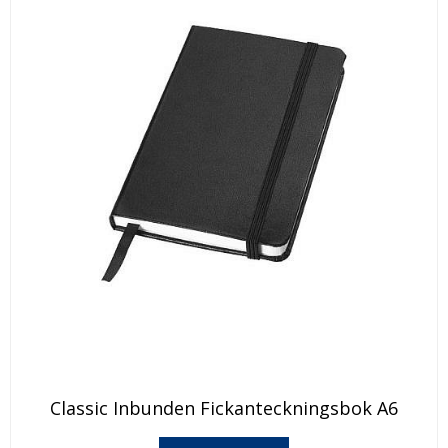
Den
Classic Inbunden Fickanteckningsbok A6
här
produkten
Den