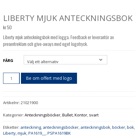
LIBERTY MJUK ANTECKNINGSBOK
kr
50
Liberty mjuk anteckningsbok med logga. Feedback er leverantör av
presentreklam och give-aways med eget logotryck.
FÄRG
Be om offert med logo
Artikelnr:
21021900
Kategorier:
Anteckningsböcker
,
Bullet
,
Kontor
,
svart
Etiketter:
anteckning
,
anteckningsböcker
,
anteckningsbok
,
böcker
,
bok
,
Liberty
,
mjuk
,
PA1619__
,
PSPA1619BK