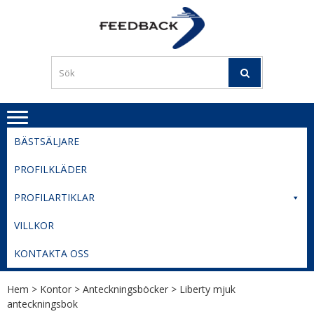
Skip
Skip
to
to
PROFILERI
Profilering med din logga
navigation
content
TIL
SVERIGE
BESTE
PRISER
BÄSTSÄLJARE
PROFILKLÄDER
PROFILARTIKLAR
VILLKOR
KONTAKTA OSS
Hem
>
Kontor
>
Anteckningsböcker
> Liberty mjuk
anteckningsbok