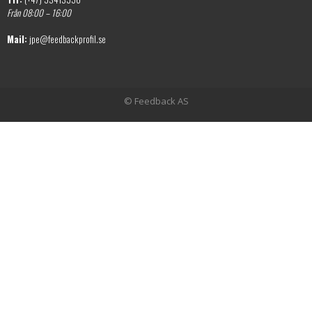
Från 08:00 – 16:00
Mail:
jpe@feedbackprofil.se
© Feedback AS