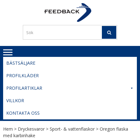
Skip
Skip
to
to
PROFILERI
Profilering med din logga
navigation
content
TIL
SVERIGE
BESTE
PRISER
BÄSTSÄLJARE
PROFILKLÄDER
PROFILARTIKLAR
VILLKOR
KONTAKTA OSS
Hem
>
Dryckesvaror
>
Sport- & vattenflaskor
> Oregon flaska
med karbinhake