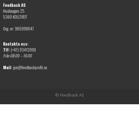
Feedback AS
Hushaugen 25
5360 KOLLTVEIT
Org. nr: 965998047
Kontakta oss:
Tlf:
(+47) 93413990
Från 08:00 – 16:00
Mail:
jpe@feedbackprofil.se
© Feedback AS