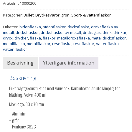
Artikelnr:
10000200
Kategorier:
Bullet
,
Dryckesvaror
,
grön
,
Sport- & vattenflaskor
Etiketter:
bidonflaska
,
bidonflaskor
,
dricksflaska
,
dricksflaska av
metall
,
dricksflaskor
,
dricksflaskor av metall
,
dricksglas
,
drink
,
drinkar
,
dryck
,
drycker
,
flaska
,
flaskor
,
metalldricksflaska
,
metalldricksflaskor
,
metallflaska
,
metallflaskor
,
reseflaska
,
reseflaskor
,
vattenflaska
,
vattenflaskor
Beskrivning
Ytterligare information
Beskrivning
Enkelväggskonstruktion med skruvlock. Karbinhaken är inte lämplig för
klättring. Volym 400 ml.
Max logo: 30 x 70 mm
– Aluminium
– grön
– Pantone: 382C