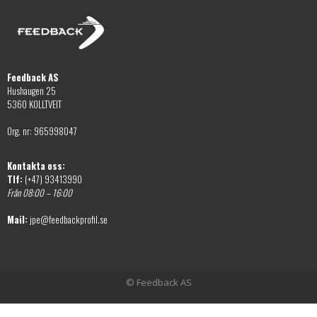
Feedback AS
Hushaugen 25
5360 KOLLTVEIT
Org. nr: 965998047
Kontakta oss:
Tlf:
(+47) 93413990
Från 08:00 – 16:00
Mail:
jpe@feedbackprofil.se
© Feedback AS