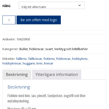
FÄRG
Be om offert med logo
Artikelnr:
10420900
Kategorier:
Bullet
,
Fickknivar
,
svart
,
Verktyg och biltillbehör
Etiketter:
fällkniv
,
fällknivar
,
fickkniv
,
fickknivar
,
hobbykniv
,
hobbyknivar
,
huggare
,
kniv
,
knivar
Beskrivning
Ytterligare information
Beskrivning
Fickkniv med kniv, sax, pincett, tandpetare, nagelfil och liten
metallnyckelring.
Max logo: 45 x 10 mm