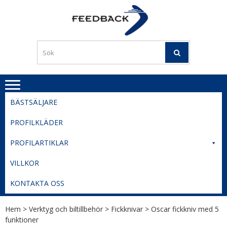
Skip
Skip
to
to
PROFILERI
Profilering med din logga
navigation
content
TIL
SVERIGE
BESTE
PRISER
BÄSTSÄLJARE
PROFILKLÄDER
PROFILARTIKLAR
VILLKOR
KONTAKTA OSS
Hem
>
Verktyg och biltillbehör
>
Fickknivar
> Oscar fickkniv med 5
funktioner