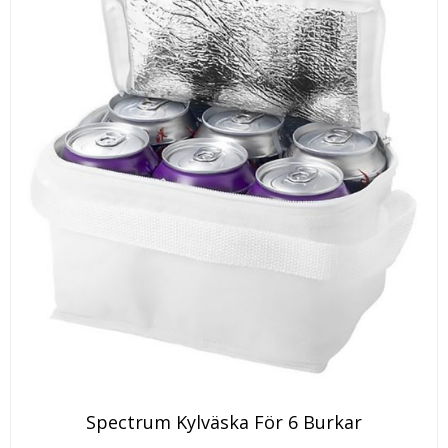
Den
Spectrum Kylväska För 6 Burkar
här
produkten