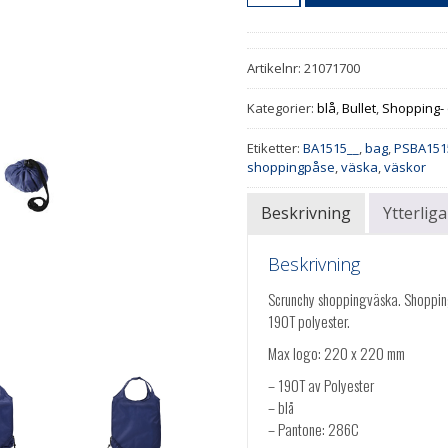
Artikelnr:
21071700
Kategorier:
blå
,
Bullet
,
Shopping- 
Etiketter:
BA1515__
,
bag
,
PSBA151
shoppingpåse
,
väska
,
väskor
Beskrivning
Ytterlig
Beskrivning
Scrunchy shoppingväska. Shoppin
190T polyester.
Max logo: 220 x 220 mm
– 190T av Polyester
– blå
– Pantone: 286C