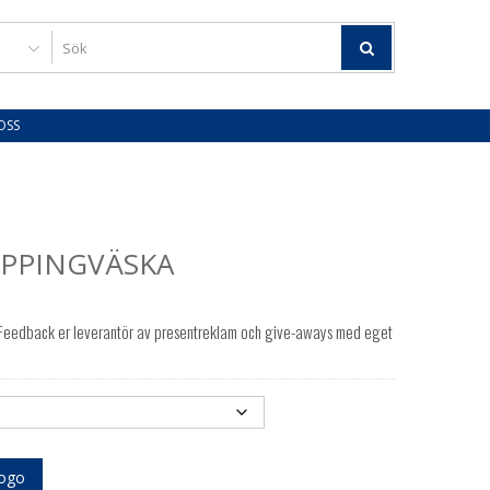
OSS
PPINGVÄSKA
Feedback er leverantör av presentreklam och give-aways med eget
logo