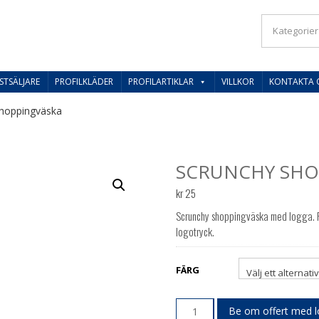
IL SVERIGES BESTE PRISER
STSÄLJARE
PROFILKLÄDER
PROFILARTIKLAR
VILLKOR
KONTAKTA 
hoppingväska
SCRUNCHY SHO
kr
25
Scrunchy shoppingväska med logga. 
logotryck.
FÄRG
Be om offert med 