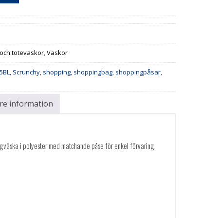
och toteväskor
,
Väskor
5BL
,
Scrunchy
,
shopping
,
shoppingbag
,
shoppingpåsar
,
are information
gväska i polyester med matchande påse för enkel förvaring.