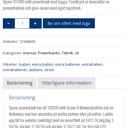
Spare 10 000 mAh powerbank med logga. Feedback er leverantör av
presentreklam och give-aways med eget logotryck.
Be om offert med logo
Artikelnr:
12368600
Kategorier:
Avenue
,
Powerbanks
,
Teknik
,
vit
Etiketter:
batteri
,
extra batteri
,
extra batterier
,
extrabatteri
,
extrabatterier
,
laddare
,
ström
Beskrivning
Ytterligare information
Beskrivning
Spare powerbank har ett 10000 mAh Grade A litiumjonbatteri och en
ficklampa som kan användas på mörka platser eller på natten. Ladda
upp till tre enheter samtidigt med en maxeffekt på 5V/2.1A (utgång 1:
5V/1A, utgång 2: 5V/1A och utgång 3: 5V/2.1A). De fyra blå LED-