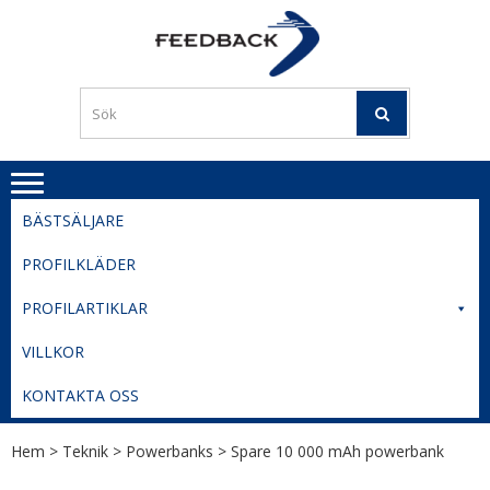
Skip
Skip
to
to
PROFILERI
Profilering med din logga
navigation
content
TIL
SVERIGE
BESTE
PRISER
BÄSTSÄLJARE
PROFILKLÄDER
PROFILARTIKLAR
VILLKOR
KONTAKTA OSS
Hem
>
Teknik
>
Powerbanks
> Spare 10 000 mAh powerbank