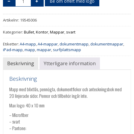
Be om offert med logo
Artikelnr:
19545006
Kategorier:
Bullet
,
Kontor
,
Mappar
,
svart
Etiketter:
A4-mapp
,
A4-mappar
,
dokumentmapp
,
dokumentmappar
,
iPad-mapp
,
mapp
,
mappar
,
surfplattsmapp
Beskrivning
Ytterligare information
Beskrivning
Mapp med blixtlås, pennögla, dokumentfickor och anteckningsbok med
20 linjerade sidor. Pennor och tillbehör ingår inte.
Max logo: 40 x 10 mm
– Microfiber
– svart
– Pantone: