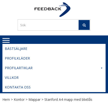
Skip
Skip
to
to
PROFILERI
Profilering med din logga
navigation
content
TIL
SVERIGE
BESTE
PRISER
BÄSTSÄLJARE
PROFILKLÄDER
PROFILARTIKLAR
VILLKOR
KONTAKTA OSS
Hem
>
Kontor
>
Mappar
> Stanford A4 mapp med blixtlås