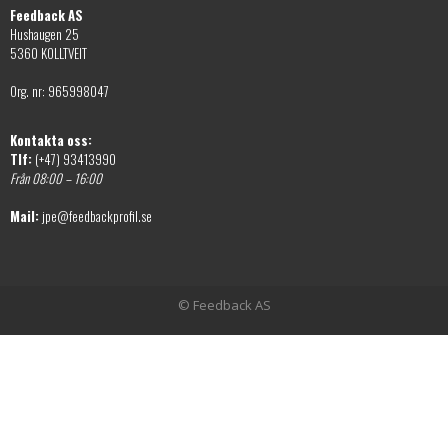
Feedback AS
Hushaugen 25
5360 KOLLTVEIT
Org. nr: 965998047
Kontakta oss:
Tlf:
(+47) 93413990
Från 08:00 – 16:00
Mail:
jpe@feedbackprofil.se
© Feedback AS