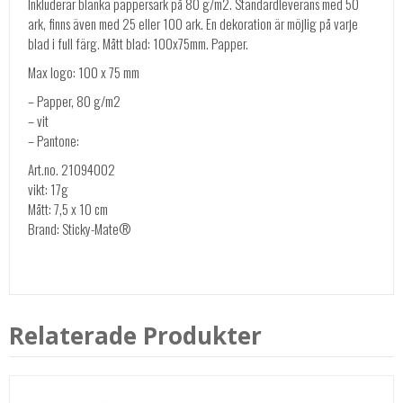
Inkluderar blanka pappersark på 80 g/m2. Standardleverans med 50
ark, finns även med 25 eller 100 ark. En dekoration är möjlig på varje
blad i full färg. Mått blad: 100x75mm. Papper.
Max logo: 100 x 75 mm
– Papper, 80 g/m2
– vit
– Pantone:
Art.no. 21094002
vikt: 17g
Mått: 7,5 x 10 cm
Brand: Sticky-Mate®
Relaterade Produkter