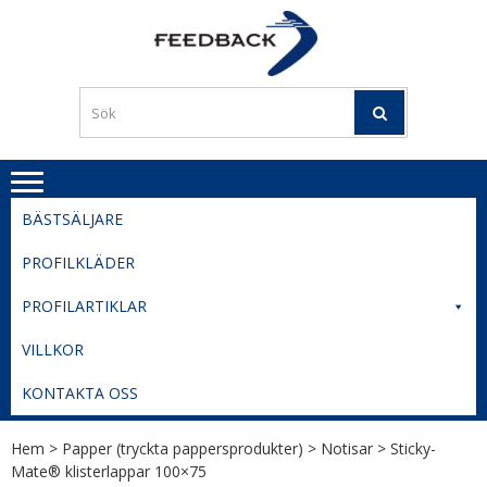
Skip
Skip
to
to
PROFILERI
Profilering med din logga
navigation
content
TIL
SVERIGE
BESTE
PRISER
BÄSTSÄLJARE
PROFILKLÄDER
PROFILARTIKLAR
VILLKOR
KONTAKTA OSS
Hem
>
Papper (tryckta pappersprodukter)
>
Notisar
> Sticky-
Mate® klisterlappar 100×75