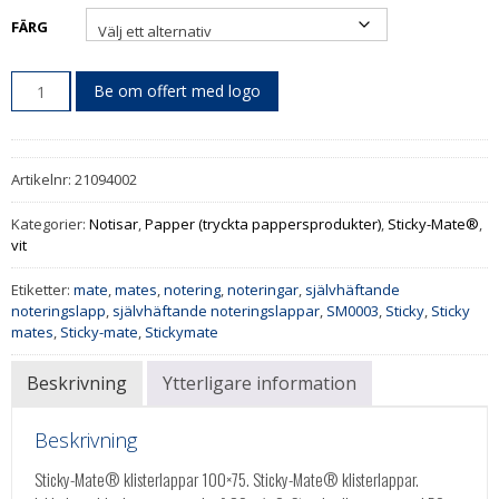
FÄRG
Be om offert med logo
Artikelnr:
21094002
Kategorier:
Notisar
,
Papper (tryckta pappersprodukter)
,
Sticky-Mate®
,
vit
Etiketter:
mate
,
mates
,
notering
,
noteringar
,
självhäftande
noteringslapp
,
självhäftande noteringslappar
,
SM0003
,
Sticky
,
Sticky
mates
,
Sticky-mate
,
Stickymate
Beskrivning
Ytterligare information
Beskrivning
Sticky-Mate® klisterlappar 100×75. Sticky-Mate® klisterlappar.