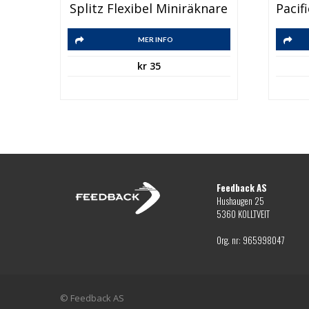
Splitz Flexibel Miniräknare
MER INFO
kr
35
Feedback AS
Hushaugen 25
5360 KOLLTVEIT
Org. nr: 965998047
© Feedback AS