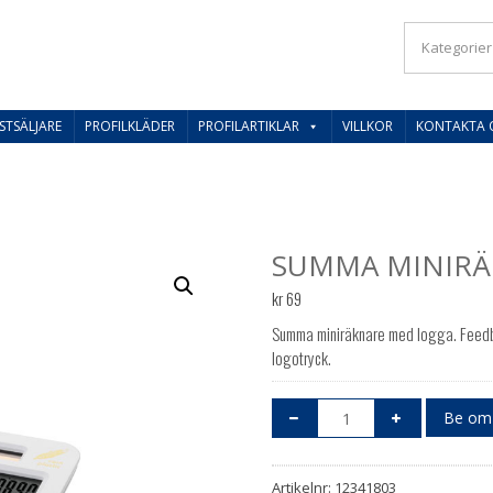
IL SVERIGES BESTE PRISER
STSÄLJARE
PROFILKLÄDER
PROFILARTIKLAR
VILLKOR
KONTAKTA 
SUMMA MINIRÄ
kr
69
Summa miniräknare med logga. Feedb
logotryck.
Be om 
Artikelnr:
12341803