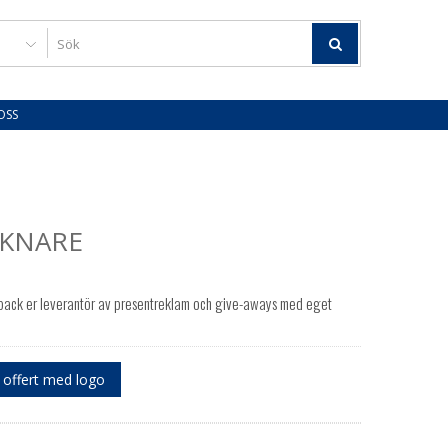
OSS
KNARE
ack er leverantör av presentreklam och give-aways med eget
offert med logo