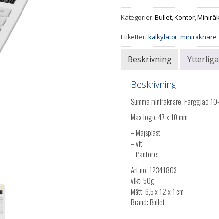
Kategorier:
Bullet
,
Kontor
,
Minirä
Etiketter:
kalkylator
,
miniräknare
Beskrivning
Ytterlig
Beskrivning
Summa miniräknare. Färgglad 10-si
Max logo: 47 x 10 mm
– Majsplast
– vit
– Pantone:
Art.no. 12341803
vikt: 50g
Mått: 6,5 x 12 x 1 cm
Brand: Bullet