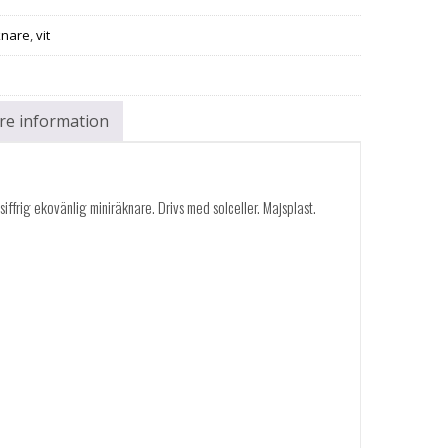
knare
,
vit
are information
ffrig ekovänlig miniräknare. Drivs med solceller. Majsplast.